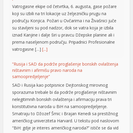
iznad Kanjine i dalje širi u pravcu Džepske planine ali i
klink panel
prema naseljenom području. Pripadnici Profesionalne
klink panel
vatrogasne […]
[...]
klink panel
”Rusija i SAD da podrže proglašenje bonskih ovlaštenja
ništavnim i afirmišu pravo naroda na
klink panel
samoopredjeljenje”
klink panel
SAD i Rusija kao potpisnice Dejtonskog mirovnog
sporazuma trebale bi da podrže proglašenje ništavnim
klink panel
nelegitimnih bonskih ovlaštenja i afirmaciju prava tri
konstitutivna naroda u BiH na samoopredjeljenje.
klink panel
Smatraju to Džozef Šmic i Brajan Kenedi sa prestižnog
klink panel
američkog univerziteta Harvard. U tekstu pod naslovom
“BiH: gdje je interes američkog naroda?” ističe se da vid
klink panel
neokolonijalne uprave […]
[...]
klink panel
Kilometarske kolone u Banjaluci
klink panel
Vozače koji ovog jutra izlaze iz Banjaluke dočekali su