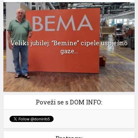
klink panel
klink panel
klink panel
Veliki jubilej: “Bemine” cipele uspješno
klink panel
gaze...
klink panel
klink panel
klink panel
klink panel
Poveži se s DOM INFO:
klink panel
klink panel
klink panel