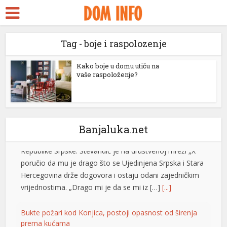
ara Escort
k Seks
Stevandić iz manastira Draževina: Naš narod treba da
Tag - boje i raspolozenje
idy
se oboži, umnoži, da bude jak i obrazovan
ckstreams
Kako boje u domu utiču na
Predsjednik Ujedinjene Srpske Nenad Stevandić posjetio
vaše raspoloženje?
je manastir Draževina, odakle je uputio poruku o
klink panel
značaju vjere, porodice i obrazovanja za budućnost
Republike Srpske. Stevandić je na društvenoj mreži „X“
klink panel
poručio da mu je drago što se Ujedinjena Srpska i Stara
klink paketleri
Hercegovina drže dogovora i ostaju odani zajedničkim
Banjaluka.net
vrijednostima. „Drago mi je da se mi iz […]
[...]
klink
klink
Bukte požari kod Konjica, postoji opasnost od širenja
prema kućama
klink
Vatrogasne ekipe od četvrtka, 6. augusta, gase požare
koji su izbili na tri lokacije uz željezničku prugu na
klink
području Konjica. Požari u Ovčarima i na Živašnici juče
klink panel
su stavljeni su pod nadzor, dok se vatra koja je izbila