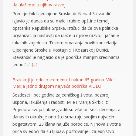
organizacija nastaviti da ulaže u njihov razvoj i jačanje
lokalnih zajednica. Tokom otvaranja novih kancelarija
klink panel
Ujedinjene Srpske u Kostajnici i Kozarskoj Dubici,
klink panel
Stevandić je naglasio da je podrška manjim sredinama
jedan […]
[...]
klink panel
klink panel
Brak koji je odolio vremenu: I nakon 65 godina Mile i
Marija jedno drugom najveća podrška VIDEO
klink panel
Šezdeset i pet godina zajedničkog života, bezbroj
uspona, iskušenja i radosti. Mile i Marija Škrbić iz
klink panel
Prijedora svoju ljubav gradili su više od šest decenija, a
klink panel
danas ih okružuje ono što smatraju svojim najvećim
bogatstvom, 23 člana najuže porodice. Njihova životna
klink panel
priča svjedoči da su ljubav, poštovanje i zajedništvo
vrijednosti koje traju cijeli život. Ovo […]
[...]
klink panel
klink panel
Opet izdvajanja za Ćirilični park: Ni dvije godine nakon
otvaranja 33 hiljade KM za nova ulaganja
klink panel
Ni dvije godine nakon otvaranja, Ćirilični