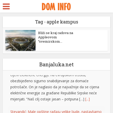
ara Escort
Petrović tvrdi da snabdijavanje strujom nije ugroženo:
k Seks
Otkrio i da li će doći do promjene cijena
Tag - apple kampus
Generalni direktor “Elektroprivrede Republike
idy
Srpske” Luka Petrović rekao je da je, uprkos
ckstreams
Bliži se kraj radova na
izuzetno nepovoljnoj hidrologiji,
Appleovom
dugotrajnom toplotnom talasu i visokoj
“svemirskom...
klink panel
cijeni električne energije na evropskom tržištu,
klink panel
obezbijeđeno sigurno snabdijevanje za domaće
potrošače. On je naglasio da je najvažnije da se cijena
klink paketleri
Banjaluka.net
električne energije za građane Republike Srpske neće
mijenjati. “Naš cilj ostaje jasan – potpuna […]
[...]
klink
klink
Stevandić: Male opštine rađaju velike ljude, nastavljamo
da ulažemo u njihov razvoj
klink
Predsjednik Ujedinjene Srpske dr Nenad Stevandić
klink
izjavio je danas da su male i rubne opštine temelj
opstanka Republike Srpske, ističući da će ova politička
klink