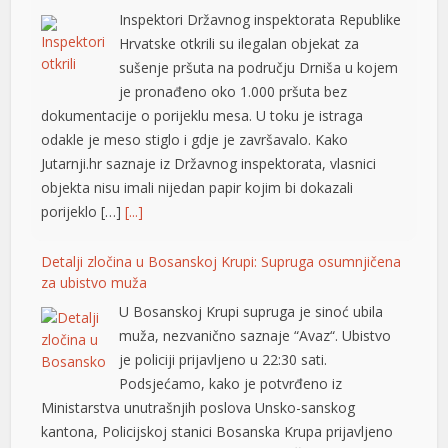
dokumentacije o porijeklu mesa. U toku je istraga
klink panel
odakle je meso stiglo i gdje je završavalo. Kako
Jutarnji.hr saznaje iz Državnog inspektorata, vlasnici
klink panel
objekta nisu imali nijedan papir kojim bi dokazali
klink panel
porijeklo […]
[...]
klink panel
Detalji zločina u Bosanskoj Krupi: Supruga osumnjičena
za ubistvo muža
klink panel
U Bosanskoj Krupi supruga je sinoć ubila
klink panel
muža, nezvanično saznaje “Avaz“. Ubistvo
je policiji prijavljeno u 22:30 sati.
klink panel
Podsjećamo, kako je potvrđeno iz
klink panel
Ministarstva unutrašnjih poslova Unsko-sanskog
kantona, Policijskoj stanici Bosanska Krupa prijavljeno
klink panel
je da se u porodičnoj kući, u vlasništvu Š.H., rođen
1962., nalazi tijelo nepomičnog lica, vlasnika kuće. – Na
klink panel
lice mjesta upućena […]
[...]
klink panel