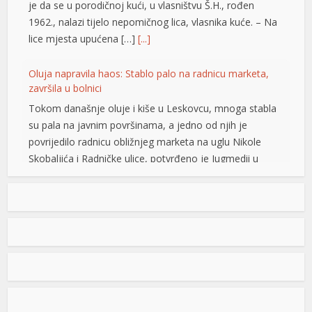
Oluja napravila haos: Stablo palo na radnicu marketa,
klink panel
završila u bolnici
klink panel
Tokom današnje oluje i kiše u Leskovcu, mnoga stabla
su pala na javnim površinama, a jedno od njih je
klink panel
povrijedilo radnicu obližnjeg marketa na uglu Nikole
Skobaljića i Radničke ulice, potvrđeno je Jugmedii u
link satın al
Hitnoj pomoći. Riječ je o debelom stablu breze. Kako je
link satın al
potvrđeno u Hitnoj pomoći, dio stabla pao je na njenu
butnu […]
[...]
klink panel
klink panel
Snimak s Jadrana izazvao bijes javnosti: Muškarac džet
skijem ometao avione koji su gasili požar
klink panel
Snimak s Kraljičine plaže u Ninu izazvao je
brojne reakcije nakon što je zabilježeno
klink panel
kako osoba na džet skiju prilazi
klink panel
protivpožarnim avionima koji su uzimali
vodu za gašenje požara. Poznati hrvatski preduzetnik
klink panel
Davorin Stetner objavio je snimak na društvenim
klink panel
mrežama uz tvrdnju da je ponašanje osobe na džet