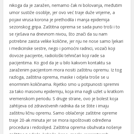
nikoga da je zaražen, nemamo čak ni bolovanja, međutim
umor sustiže osoblje, jer ovo već traje duže vrijeme, a
pojavi virusa korona je prethodila i manja epidemija
sezonskog gripa. Zaštitna oprema se sada puno troši i to
se rješava na dnevnom nivou, što znači da su nam
potrebne zaista velike količine, jer nju ne nose samo ljekari
i medicinske sestre, nego i pomoćni radnici, vozači koji
dovoze pacijente, radiološki tehničari koji rade sa
pacijentima. Ko god da je u bilo kakvom kontaktu sa
zaraženim pacijentom mora nositi zaštitnu opremu. Iz tog
razloga, zaštitna oprema, maske i odjela troše se u
enormnim količinama. Rijetko smo u potpunosti spremni
za tako masovnu epidemiju, koja ima nagli uzlet u kratkom
vremenskom periodu. S druge strane, ovo je bolest koja
zahtijeva od zdravstvenih radnika da se štite i imaju
zaštitnu ličnu opremu. Samo oblačenje zaštitne opreme
traje 20-ak minuta jer se mora ispoštovati određena
procedura i redoslijed. Zaštitna oprema obuhvata nošenje