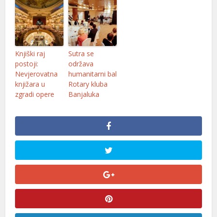
ner
Knjiški raj
Sutra se
postoji:
održava
Nevjerovatna
humanitarni bal
knjižara u
Rotary kluba
zgradi opere
Banjaluka