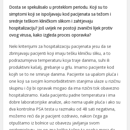
Dosta se spekulisalo u proteklom periodu. Koji su to
simptomi koji se ispoljavaju kod pacijenata sa težom i
srednje teškom kliničkom slikom i zahtjevaju
hospitalizaciju? Još uvijek ne postoji zvanični lijek protiv
ovog virusa, kako izgleda proces oporavka?
Neki kriterijumi za hospitalizaciju pacijenata jesu da se
zbrinjavaju pacijenti koji imaju tešku kliničku sliku, a to
podrazumijeva temperaturu koja traje danima, suhi ili
produktivni kašalj, grebanje u grlu. Imamo pacijente kod
kojih se to ne smiruje danima. Pacijente sa upalom pluća i
one koji sa svojim komorbiditetnim stanjima ulaze u rizičnu
skupinu i čiji bi opravak mogao da ima rizični tok obavezno
hospitaliziramo. Kada pacijentu padne temperatura i ima
dobre laboratorijske analize, ako nema upale pluća i ako su
dva kontrolna PSA testa u razmaku od 48 sati negativna,
možemo reći da je pacijent ozdravio, nakon čega ga
otpuštamo iz bolnice uz obavezu javljanja svom
epidemiologu, jer on zna koliko tačno ta osoba mora da