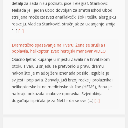
detalji za sada nisu poznati, piše Telegraf. Stanković:
Nekada je i jedan ubod dovoljan za smrtni ishod Ubod
stršljena može izazvati anafilaktički šok i tešku alergijsku
reakciju. Vladica Stanković, stručnjak za uklanjanje zmija
[…]
[...]
Dramatično spasavanje na Hvaru: Žena se srušila i
poplavila, helikopter izveo herojski manevar VIDEO
Obično ljetno kupanje u mjestu Zavala na hrvatskom
otoku Hvaru u srijedu se pretvorilo u pravu dramu
nakon što je mlađoj ženi iznenada pozlilo, izgubila je
svijest i poplavila. Zahvaljujući brzoj reakciji prolaznika i
helikopterske hitne medicinske službe (HEMS), žena je
na kraju pokazala znakove oporavka. Svjedokinja
događaja ispričala je za Net.hr da se sve […]
[...]
Vučić: Ljudi razumiju koliko je neko uspješan i dobar ako
ga Helez napada