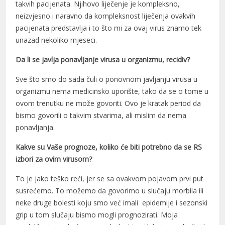
takvih pacijenata. Njihovo liječenje je kompleksno,
neizvjesno i naravno da kompleksnost liječenja ovakvih
pacijenata predstavlja i to što mi za ovaj virus znamo tek
unazad nekoliko mjeseci.
Da li se javlja ponavljanje virusa u organizmu, recidiv?
Sve što smo do sada čuli o ponovnom javljanju virusa u
organizmu nema medicinsko uporište, tako da se o tome u
ovom trenutku ne može govoriti. Ovo je kratak period da
bismo govorili o takvim stvarima, ali mislim da nema
ponavljanja.
Kakve su Vaše prognoze, koliko će biti potrebno da se RS
izbori za ovim virusom?
To je jako teško reći, jer se sa ovakvom pojavom prvi put
susrećemo. To možemo da govorimo u slučaju morbila ili
neke druge bolesti koju smo već imali epidemije i sezonski
grip u tom slučaju bismo mogli prognozirati. Moja