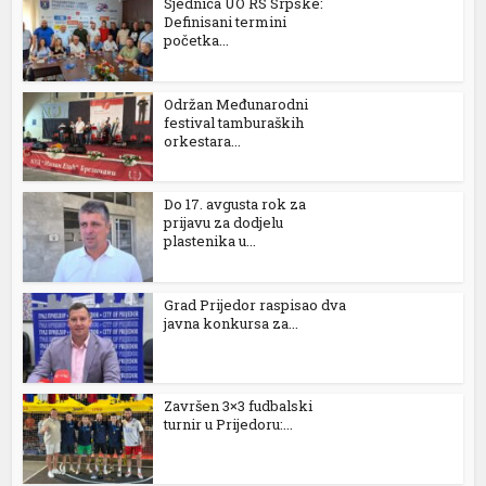
Sjednica UO RS Srpske:
Definisani termini
početka...
Održan Međunarodni
festival tamburaških
orkestara...
Do 17. avgusta rok za
prijavu za dodjelu
plastenika u...
Grad Prijedor raspisao dva
javna konkursa za...
Završen 3×3 fudbalski
turnir u Prijedoru:...