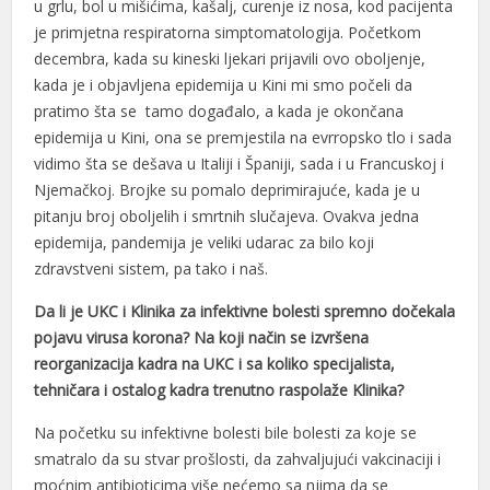
u grlu, bol u mišićima, kašalj, curenje iz nosa, kod pacijenta
je primjetna respiratorna simptomatologija. Početkom
decembra, kada su kineski ljekari prijavili ovo oboljenje,
kada je i objavljena epidemija u Kini mi smo počeli da
pratimo šta se tamo događalo, a kada je okončana
epidemija u Kini, ona se premjestila na evrropsko tlo i sada
vidimo šta se dešava u Italiji i Španiji, sada i u Francuskoj i
Njemačkoj. Brojke su pomalo deprimirajuće, kada je u
pitanju broj oboljelih i smrtnih slučajeva. Ovakva jedna
epidemija, pandemija je veliki udarac za bilo koji
zdravstveni sistem, pa tako i naš.
Da li je UKC i Klinika za infektivne bolesti spremno dočekala
pojavu virusa korona? Na koji način se izvršena
reorganizacija kadra na UKC i sa koliko specijalista,
tehničara i ostalog kadra trenutno raspolaže Klinika?
Na početku su infektivne bolesti bile bolesti za koje se
smatralo da su stvar prošlosti, da zahvaljujući vakcinaciji i
moćnim antibioticima više nećemo sa njima da se