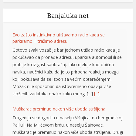
Banjaluka.net
Evo zašto instinktivno utišavamo radio kada se
parkiramo ili tražimo adresu
Gotovo svaki vozač je bar jednom utišao radio kada je
pokušavao da pronađe adresu, uparkira automobil ili se
probije kroz gust saobraćaj. Iako djeluje kao obična
navika, naučnici kažu da je to prirodna reakcija mozga
koji pokušava da se izbori sa većim opterećenjem.
Mozak nije sposoban da istovremeno obavlja više
složenih zadataka onako kako mnogi […]
[...]
Muškarac preminuo nakon više uboda stršljena
Tragedija se dogodila u naselju Višnjica, na beogradskoj
Paliluli. Na Milićevom brdu, u naselju Šainovac,
muškarac je preminuo nakon više uboda stršljena. Drugi