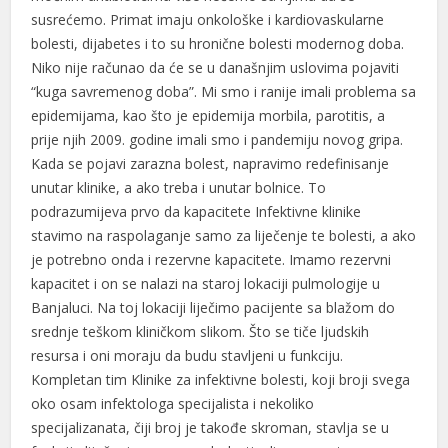
susrećemo. Primat imaju onkološke i kardiovaskularne
bolesti, dijabetes i to su hronične bolesti modernog doba.
Niko nije računao da će se u današnjim uslovima pojaviti
“kuga savremenog doba”. Mi smo i ranije imali problema sa
epidemijama, kao što je epidemija morbila, parotitis, a
prije njih 2009. godine imali smo i pandemiju novog gripa.
Kada se pojavi zarazna bolest, napravimo redefinisanje
unutar klinike, a ako treba i unutar bolnice. To
podrazumijeva prvo da kapacitete Infektivne klinike
stavimo na raspolaganje samo za liječenje te bolesti, a ako
je potrebno onda i rezervne kapacitete. Imamo rezervni
kapacitet i on se nalazi na staroj lokaciji pulmologije u
Banjaluci. Na toj lokaciji liječimo pacijente sa blažom do
srednje teškom kliničkom slikom. Što se tiče ljudskih
resursa i oni moraju da budu stavljeni u funkciju.
Kompletan tim Klinike za infektivne bolesti, koji broji svega
oko osam infektologa specijalista i nekoliko
specijalizanata, čiji broj je takođe skroman, stavlja se u