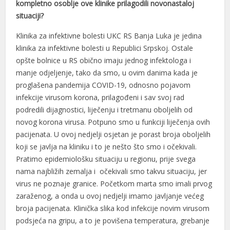
kompletno osoblje ove klinike prilagodili novonastaloj
situaciji?
Klinika za infektivne bolesti UKC RS Banja Luka je jedina
klinika za infektivne bolesti u Republici Srpskoj. Ostale
opšte bolnice u RS obično imaju jednog infektologa i
manje odjeljenje, tako da smo, u ovim danima kada je
proglašena pandemija COVID-19, odnosno pojavom
infekcije virusom korona, prilagođeni i sav svoj rad
podredili dijagnostici, liječenju i tretmanu oboljelih od
novog korona virusa. Potpuno smo u funkciji liječenja ovih
pacijenata. U ovoj nedjelji osjetan je porast broja oboljelih
koji se javlja na kliniku i to je nešto što smo i očekivali.
Pratimo epidemiološku situaciju u regionu, prije svega
nama najbližih zemalja i očekivali smo takvu situaciju, jer
virus ne poznaje granice. Početkom marta smo imali prvog
zaraženog, a onda u ovoj nedjelji imamo javljanje većeg
broja pacijenata. Klinička slika kod infekcije novim virusom
podsjeća na gripu, a to je povišena temperatura, grebanje