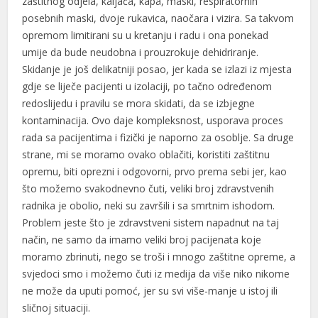
zaštitnog odjela, kaljača, kapa, maski, respiratornih
posebnih maski, dvoje rukavica, naočara i vizira. Sa takvom
opremom limitirani su u kretanju i radu i ona ponekad
umije da bude neudobna i prouzrokuje dehidriranje.
Skidanje je još delikatniji posao, jer kada se izlazi iz mjesta
gdje se liječe pacijenti u izolaciji, po tačno određenom
redoslijedu i pravilu se mora skidati, da se izbjegne
kontaminacija. Ovo daje kompleksnost, usporava proces
rada sa pacijentima i fizički je naporno za osoblje. Sa druge
strane, mi se moramo ovako oblačiti, koristiti zaštitnu
opremu, biti oprezni i odgovorni, prvo prema sebi jer, kao
što možemo svakodnevno čuti, veliki broj zdravstvenih
radnika je obolio, neki su završili i sa smrtnim ishodom.
Problem jeste što je zdravstveni sistem napadnut na taj
način, ne samo da imamo veliki broj pacijenata koje
moramo zbrinuti, nego se troši i mnogo zaštitne opreme, a
svjedoci smo i možemo čuti iz medija da više niko nikome
ne može da uputi pomoć, jer su svi više-manje u istoj ili
sličnoj situaciji.