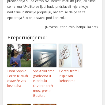
predviđanja su da ćemo ovu bolest imati do juna, ali nikad
se ne zna. Ukoliko se ljudi budu pridržavali mjera koje
nadležne institucije propisuju, nadam se da će se ta
epidemija što prije staviti pod kontrolu.
(Nevena Stanojević/ banjaluka.net)
Preporučujemo:
Dom Sophie
Spektakularna
Cvjetni trofeji
Loren iz 60-ih
građevina u
inspirisani
ostaviće vas
Istanbulu:
ikebanama
bez daha
Otvoren treći
most preko
Bosfora