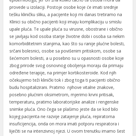
provede u izolaciji. Postoje osobe koje će imati srednje
tešku kliničku sliku, a pacijente koji mi danas tretiramo na
Klinici su obično pacijenti koji imaju komplikaciju u smislu
upale pluća. Te upale pluća su virusne, obostrane i obično
se javljaju kod osoba starije životne dobi i osoba sa nekim
komorbiditetnim stanjima, kao što su ranije plućne bolesti,
srčani bolesnici, osobe sa povišenim pritiskom, osobe sa
šećernom bolesti, a u posebno su u opasnosti osobe koje
zbog prirode svog osnovnog oboljenja moraju da primaju
određene terapije, na primjer kortikosteroide. Kod njih
očekujemo teži klinički tok i zbog toga ti pacijenti obično
budu hospitalizirani. Pratimo njihove vitalne znakove,
posebno plućnim oksimetrom, mjerimo krvni pritisak,
temperaturu, pratimo laboratorijske analize i rengenske
snimke pluća. Ono čega se plašimo jeste da se kod bilo
kojeg pacijenta ne razvije zatajenje pluća, repiratorna
insuficijencija, onda on mora imati potporu respiratora i
liječiti se na intenzivnoj njezi. U ovom trenutku imamo šest