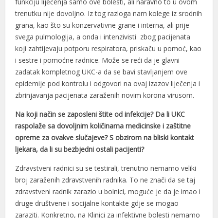
funkciju liječenja samo ove bolesti, ali naravno to u ovom
trenutku nije dovoljno. Iz tog razloga nam kolege iz srodnih
grana, kao što su konzervativne grane i interna, ali prije
svega pulmologija, a onda i intenzivisti zbog pacijenata
koji zahtijevaju potporu respiratora, priskaču u pomoć, kao
i sestre i pomoćne radnice. Može se reći da je glavni
zadatak kompletnog UKC-a da se bavi stavljanjem ove
epidemije pod kontrolu i odgovori na ovaj izazov liječenja i
zbrinjavanja pacijenata zaraženih novim korona virusom.
Na koji način se zaposleni štite od infekcije? Da li UKC
raspolaže sa dovoljnim količinama medicinske i zaštitne
opreme za ovakve slučajeve? S obzirom na bliski kontakt
ljekara, da li su bezbjedni ostali pacijenti?
Zdravstveni radnici su se testirali, trenutno nemamo veliki
broj zaraženih zdravstvenih radnika. To ne znači da se taj
zdravstveni radnik zarazio u bolnici, moguće je da je imao i
druge društvene i socijalne kontakte gdje se mogao
zaraziti. Konkretno, na Klinici za infektivne bolesti nemamo