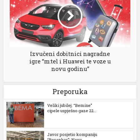
nel
nel
nel
Izvučeni dobitnici nagradne
nel
igre “m:tel i Huawei te voze u
novu godinu”
Preporuka
Veliki jubilej: “Bemine”
nel
cipele uspješno gaze 22...
nel
Javor posjetio kompaniju
“Bosankar”: Nova...