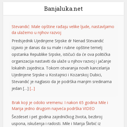
Banjaluka.net
nel
nel
Stevandić: Male opštine rađaju velike ljude, nastavljamo
nel
da ulažemo u njihov razvoj
Predsjednik Ujedinjene Srpske dr Nenad Stevandić
nel
izjavio je danas da su male i rubne opštine temelj
nel
opstanka Republike Srpske, ističući da će ova politička
organizacija nastaviti da ulaže u njihov razvoj i jačanje
lokalnih zajednica. Tokom otvaranja novih kancelarija
Ujedinjene Srpske u Kostajnici i Kozarskoj Dubici,
nel
Stevandić je naglasio da je podrška manjim sredinama
nel
jedan […]
[...]
nel
Brak koji je odolio vremenu: I nakon 65 godina Mile i
Marija jedno drugom najveća podrška VIDEO
nel
Šezdeset i pet godina zajedničkog života, bezbroj
nel
uspona, iskušenja i radosti. Mile i Marija Škrbić iz