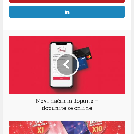
nel
nel
nel
nel
nel
Novi način m:dopune –
dopunite se online
nel
nel