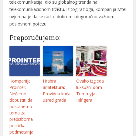
telekomunikacija dio su globalnog trenda na
nel
telekomunikacionom tržištu. Iz tog razloga, kompanija Мtеl
nel
uvjerena je da se radi o dobrom i dugoročno važnom
poslovnom potezu.
nel
Preporučujemo:
n al
n al
nel
nel
Kompanija
Hrabra
Ovako izgleda
nel
Prointer:
arhitektura:
luksuzni dom
Nećemo
Providna kuća
Tommyja
nel
dopustiti da
usred grada
Hilfigera
postanemo
nel
tema za
predizborna
nel
politička
podmetanja
nel