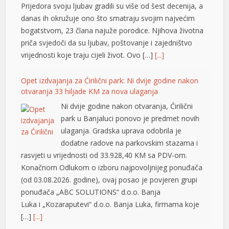
Prijedora svoju ljubav gradili su više od šest decenija, a
nel
danas ih okružuje ono što smatraju svojim najvećim
nel
bogatstvom, 23 člana najuže porodice. Njihova životna
priča svjedoči da su ljubav, poštovanje i zajedništvo
nel
vrijednosti koje traju cijeli život. Ovo […]
[...]
nel
Opet izdvajanja za Ćirilični park: Ni dvije godine nakon
nel
otvaranja 33 hiljade KM za nova ulaganja
Ni dvije godine nakon otvaranja, Ćirilični
nel
park u Banjaluci ponovo je predmet novih
n al
ulaganja. Gradska uprava odobrila je
dodatne radove na parkovskim stazama i
nel
rasvjeti u vrijednosti od 33.928,40 KM sa PDV-om.
Konačnom Odlukom o izboru najpovoljnijeg ponuđača
nel
(od 03.08.2026. godine), ovaj posao je povjeren grupi
nel
ponuđača „ABC SOLUTIONS“ d.o.o. Banja
Luka i „Kozaraputevi“ d.o.o. Banja Luka, firmama koje
nel
[…]
[...]
nel