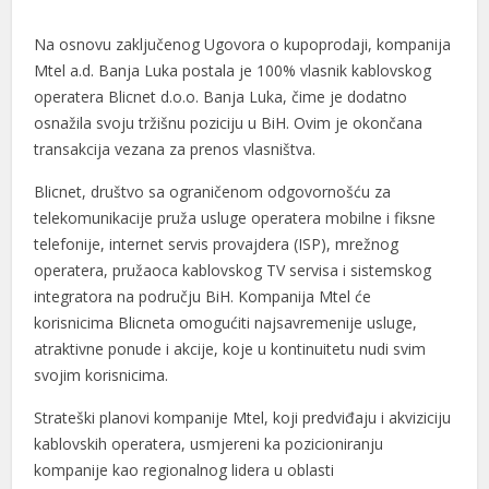
nel
Na osnovu zaklјučenog Ugovora o kupoprodaji, kompanija
Mtel a.d. Banja Luka postala je 100% vlasnik kablovskog
nel
operatera Blicnet d.o.o. Banja Luka, čime je dodatno
nel
osnažila svoju tržišnu poziciju u BiH. Ovim je okončana
transakcija vezana za prenos vlasništva.
nel
Blicnet, društvo sa ograničenom odgovornošću za
nel
telekomunikacije pruža usluge operatera mobilne i fiksne
telefonije, internet servis provajdera (ISP), mrežnog
nel
operatera, pružaoca kablovskog TV servisa i sistemskog
nel
integratora na području BiH. Kompanija Mtel će
korisnicima Blicneta omogućiti najsavremenije usluge,
nel
atraktivne ponude i akcije, koje u kontinuitetu nudi svim
nel
svojim korisnicima.
nel
Strateški planovi kompanije Mtel, koji predviđaju i akviziciju
kablovskih operatera, usmjereni ka pozicioniranju
nel
kompanije kao regionalnog lidera u oblasti