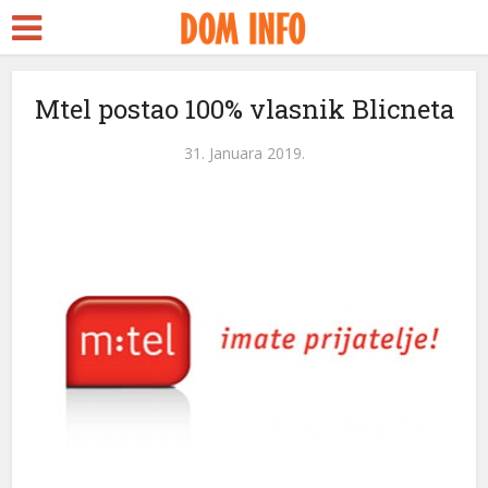
rt
Mtel postao 100% vlasnik Blicneta
ms
31. Januara 2019.
nel
nel
etleri
nel