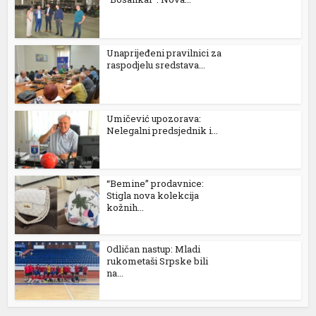
k
Unaprijeđeni pravilnici za
raspodjelu sredstava...
Umičević upozorava:
n al
Nelegalni predsjednik i...
nel
nel
“Bemine” prodavnice:
Stigla nova kolekcija
nel
kožnih...
nel
Odličan nastup: Mladi
nel
rukometaši Srpske bili
na...
nel
nel