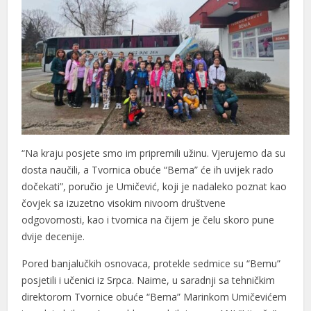
“Na kraju posjete smo im pripremili užinu. Vjerujemo da su
dosta naučili, a Tvornica obuće “Bema” će ih uvijek rado
dočekati”, poručio je Umičević, koji je nadaleko poznat kao
čovjek sa izuzetno visokim nivoom društvene
odgovornosti, kao i tvornica na čijem je čelu skoro pune
dvije decenije.
Pored banjalučkih osnovaca, protekle sedmice su “Bemu”
posjetili i učenici iz Srpca. Naime, u saradnji sa tehničkim
direktorom Tvornice obuće “Bema” Marinkom Umičevićem