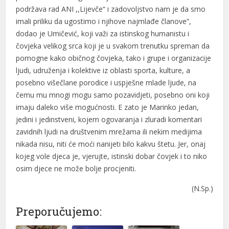
podržava rad ANI ,,Lijevče“ i zadovoljstvo nam je da smo
imali priliku da ugostimo i njihove najmlađe članove”,
dodao je Umičević, koji važi za istinskog humanistu i
čovjeka velikog srca koji je u svakom trenutku spreman da
pomogne kako običnog čovjeka, tako i grupe i organizacije
ljudi, udruženja i kolektive iz oblasti sporta, kulture, a
posebno višečlane porodice i uspješne mlade ljude, na
čemu mu mnogi mogu samo pozavidjeti, posebno oni koji
imaju daleko više mogućnosti. E zato je Marinko jedan,
jedini i jedinstveni, kojem ogovaranja i zluradi komentari
zavidnih ljudi na društvenim mrežama ili nekim medijima
nikada nisu, niti će moći nanijeti bilo kakvu štetu. Jer, onaj
kojeg vole djeca je, vjerujte, istinski dobar čovjek i to niko
osim djece ne može bolje procjeniti.
(N.Sp.)
Preporučujemo: