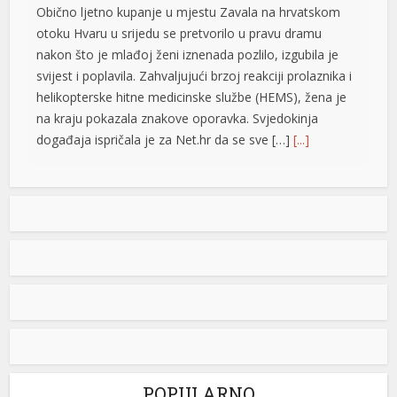
Obično ljetno kupanje u mjestu Zavala na hrvatskom
otoku Hvaru u srijedu se pretvorilo u pravu dramu
nakon što je mlađoj ženi iznenada pozlilo, izgubila je
svijest i poplavila. Zahvaljujući brzoj reakciji prolaznika i
ortener
helikopterske hitne medicinske službe (HEMS), žena je
na kraju pokazala znakove oporavka. Svjedokinja
događaja ispričala je za Net.hr da se sve […]
[...]
Vučić: Ljudi razumiju koliko je neko uspješan i dobar ako
ga Helez napada
Predsjednik Srbije Aleksdandar Vučić izjavio
je danas da nema ništa protiv toga što su
nadležne službe BiH pratile njegovu
nedavnu posjetu, jer, kako je istakao, to i
jeste njihov posao i naveo da ljudi razumiju koliko je
neko ne samo uspješan već i dobar ako ga napada
ministar odbrane u Savjetu ministara Zukan Helez.
Odgovarajući […]
[...]
POPULARNO