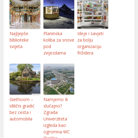
Najljepše
Planinska
Ideje i savjeti
biblioteke
koliba za snove
za bolju
svijeta
pod
organizaciju
zvijezdama
frižidera
Giethoorn –
Namjerno ili
idilični gradić
slučajno?
bez cesta i
Zgrada
automobila
Univerziteta
izgleda kao
ogromna WC