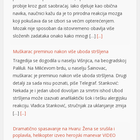
probije kroz gust saobraćaj. Iako djeluje kao obična
navika, naučnici kažu da je to prirodna reakcija mozga
koji pokušava da se izbori sa većim opterećenjem.
Mozak nije sposoban da istovremeno obavlja više
složenih zadataka onako kako mnogi […]
[...]
Muškarac preminuo nakon više uboda stršljena
Tragedija se dogodila u naselju Višnjica, na beogradskoj
Paliluli. Na Milićevom brdu, u naselju Šainovac,
muškarac je preminuo nakon više uboda stršljena. Drugi
detalji za sada nisu poznati, piše Telegraf. Stanković:
Nekada je i jedan ubod dovoljan za smrtni ishod Ubod
stršljena može izazvati anafilaktički šok i tešku alergijsku
reakciju. Vladica Stanković, stručnjak za uklanjanje zmija
[…]
[...]
Dramatično spasavanje na Hvaru: Žena se srušila i
poplavila, helikopter izveo herojski manevar VIDEO