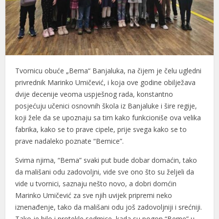
Tvornicu obuće „Bema“ Banjaluka, na čijem je čelu ugledni
privrednik Marinko Umičević, i koja ove godine obilježava
dvije decenije veoma uspješnog rada, konstantno
posjećuju učenici osnovnih škola iz Banjaluke i šire regije,
koji žele da se upoznaju sa tim kako funkcioniše ova velika
fabrika, kako se to prave cipele, prije svega kako se to
prave nadaleko poznate “Bemice”.
Svima njima, “Bema” svaki put bude dobar domaćin, tako
da mališani odu zadovoljni, vide sve ono što su željeli da
vide u tvornici, saznaju nešto novo, a dobri domćin
Marinko Umičević za sve njih uvijek pripremi neko
iznenađenje, tako da mališani odu još zadovoljniji i srećniji.
Tako je bilo i protekle sedmice, kada su pogon “Beme” u