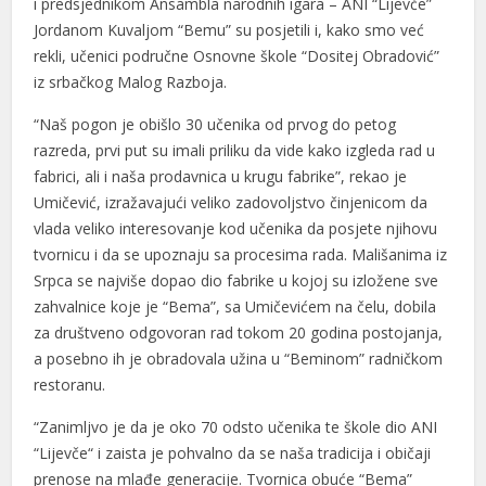
i predsjednikom Ansambla narodnih igara – ANI “Lijevče”
Jordanom Kuvaljom “Bemu” su posjetili i, kako smo već
rekli, učenici područne Osnovne škole “Dositej Obradović”
iz srbačkog Malog Razboja.
“Naš pogon je obišlo 30 učenika od prvog do petog
razreda, prvi put su imali priliku da vide kako izgleda rad u
fabrici, ali i naša prodavnica u krugu fabrike”, rekao je
Umičević, izražavajući veliko zadovoljstvo činjenicom da
vlada veliko interesovanje kod učenika da posjete njihovu
tvornicu i da se upoznaju sa procesima rada. Mališanima iz
Srpca se najviše dopao dio fabrike u kojoj su izložene sve
zahvalnice koje je “Bema”, sa Umičevićem na čelu, dobila
za društveno odgovoran rad tokom 20 godina postojanja,
a posebno ih je obradovala užina u “Beminom” radničkom
restoranu.
“Zanimljvo je da je oko 70 odsto učenika te škole dio ANI
“Lijevče“ i zaista je pohvalno da se naša tradicija i običaji
prenose na mlađe generacije. Tvornica obuće “Bema”