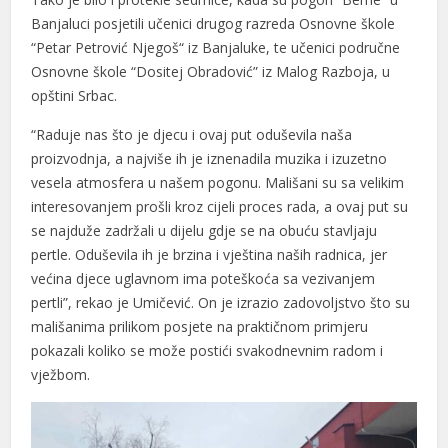
Banjaluci posjetili učenici drugog razreda Osnovne škole
“Petar Petrović Njegoš“ iz Banjaluke, te učenici područne
Osnovne škole “Dositej Obradović” iz Malog Razboja, u
opštini Srbac.
“Raduje nas što je djecu i ovaj put oduševila naša
proizvodnja, a najviše ih je iznenadila muzika i izuzetno
vesela atmosfera u našem pogonu. Mališani su sa velikim
interesovanjem prošli kroz cijeli proces rada, a ovaj put su
se najduže zadržali u dijelu gdje se na obuću stavljaju
pertle. Oduševila ih je brzina i vještina naših radnica, jer
većina djece uglavnom ima poteškoća sa vezivanjem
pertli”, rekao je Umičević. On je izrazio zadovoljstvo što su
mališanima prilikom posjete na praktičnom primjeru
pokazali koliko se može postići svakodnevnim radom i
vježbom.