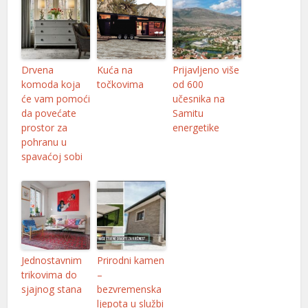
l
l
l
Drvena
Kuća na
Prijavljeno više
komoda koja
točkovima
od 600
al
će vam pomoći
učesnika na
da povećate
Samitu
al
prostor za
energetike
pohranu u
l
spavaćoj sobi
l
l
l
l
Jednostavnim
Prirodni kamen
trikovima do
–
l
sjajnog stana
bezvremenska
ljepota u službi
l