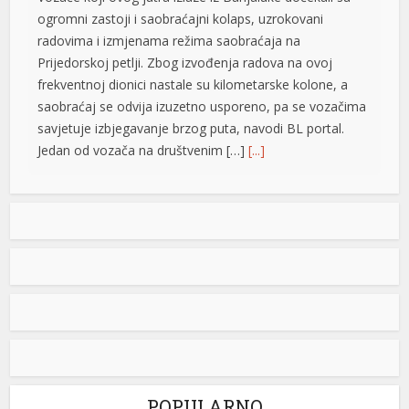
l
ogromni zastoji i saobraćajni kolaps, uzrokovani
radovima i izmjenama režima saobraćaja na
l
Prijedorskoj petlji. Zbog izvođenja radova na ovoj
frekventnoj dionici nastale su kilometarske kolone, a
l
saobraćaj se odvija izuzetno usporeno, pa se vozačima
l
savjetuje izbjegavanje brzog puta, navodi BL portal.
Jedan od vozača na društvenim […]
[...]
l
l
Pripremite kišobrane: Nakon vrelog dana stižu pljuskovi i
grmljavina
al
Stanovnike Republike Srpske i Bosne i Hercegovine
l
danas očekuje još jedan veoma topao ljetni dan, ali će
u poslijepodnevnim i večernjim časovima u pojedinim
l
krajevima kišobrani ipak biti potrebni. Prije podne
preovladavaće pretežno sunčano vrijeme, dok se sa
l
razvojem oblačnosti kasnije tokom dana lokalno
l
očekuju pljuskovi praćeni grmljavinom. Duvaće slab do
umjeren vjetar sjevernog i […]
[...]
POPULARNO
l