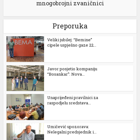
mnogobrojni zvaničnici
l
Preporuka
l
Veliki jubilej: “Bemine”
cipele uspješno gaze 22...
l
l
Javor posjetio kompaniju
“Bosankar”: Nova...
Unaprijeđeni pravilnici za
raspodjelu sredstava...
l
l
Umičević upozorava:
Nelegalni predsjednik i...