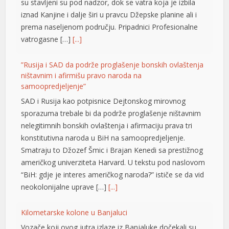
su stavljeni su pod nadzor, dok se vatra koja je izbila
iznad Kanjine i dalje širi u pravcu Džepske planine ali i
l
prema naseljenom području. Pripadnici Profesionalne
l
vatrogasne […]
[...]
l
”Rusija i SAD da podrže proglašenje bonskih ovlaštenja
ništavnim i afirmišu pravo naroda na
l
samoopredjeljenje”
l
SAD i Rusija kao potpisnice Dejtonskog mirovnog
sporazuma trebale bi da podrže proglašenje ništavnim
nelegitimnih bonskih ovlaštenja i afirmaciju prava tri
l
konstitutivna naroda u BiH na samoopredjeljenje.
Smatraju to Džozef Šmic i Brajan Kenedi sa prestižnog
l
američkog univerziteta Harvard. U tekstu pod naslovom
“BiH: gdje je interes američkog naroda?” ističe se da vid
l
neokolonijalne uprave […]
[...]
l
Kilometarske kolone u Banjaluci
l
Vozače koji ovog jutra izlaze iz Banjaluke dočekali su