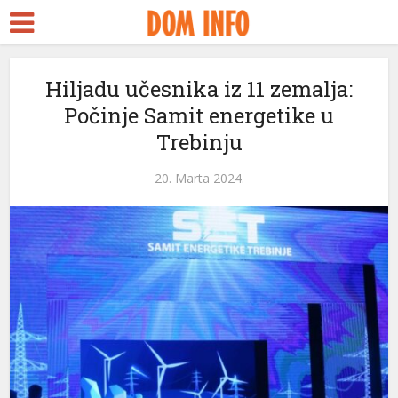
Hiljadu učesnika iz 11 zemalja:
Počinje Samit energetike u
Trebinju
l
20. Marta 2024.
l
leri
l