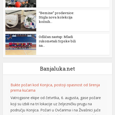
“Bemine” prodavnice:
Stigla nova kolekcija
kožnih...
Odličan nastup: Mladi
rukometaši Srpske bili
al
na...
l
l
Banjaluka.net
l
l
Bukte požari kod Konjica, postoji opasnost od širenja
prema kućama
l
Vatrogasne ekipe od četvrtka, 6. augusta, gase požare
l
koji su izbili na tri lokacije uz željezničku prugu na
području Konjica. Požari u Ovčarima i na Živašnici juče
l