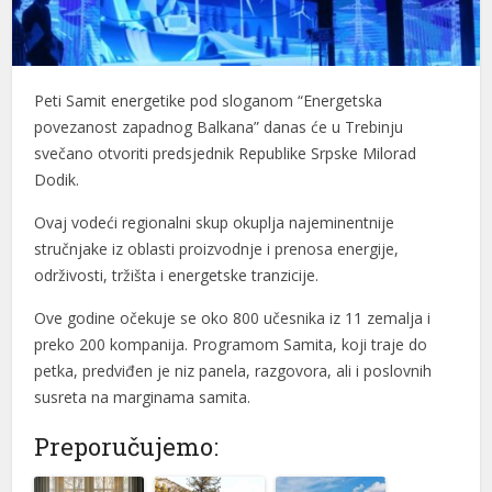
l
l
Peti Samit energetike pod sloganom “Energetska
l
povezanost zapadnog Balkana” danas će u Trebinju
svečano otvoriti predsjednik Republike Srpske Milorad
l
Dodik.
l
Ovaj vodeći regionalni skup okuplja najeminentnije
stručnjake iz oblasti proizvodnje i prenosa energije,
l
održivosti, tržišta i energetske tranzicije.
l
Ove godine očekuje se oko 800 učesnika iz 11 zemalja i
l
preko 200 kompanija. Programom Samita, koji traje do
petka, predviđen je niz panela, razgovora, ali i poslovnih
l
susreta na marginama samita.
l
Preporučujemo:
l