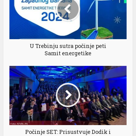
l
l
U Trebinju sutra počinje peti
l
Samit energetike
l
l
l
l
Počinje SЕT: Prisustvuje Dodik i