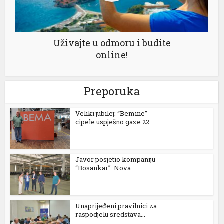
Uživajte u odmoru i budite
online!
Preporuka
Veliki jubilej: “Bemine”
cipele uspješno gaze 22...
l
Javor posjetio kompaniju
“Bosankar”: Nova...
Unaprijeđeni pravilnici za
raspodjelu sredstava...