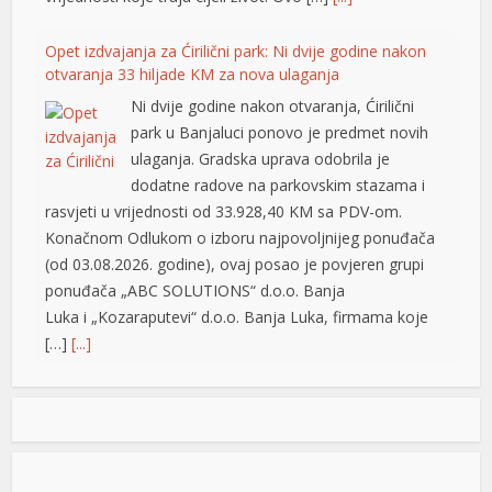
Opet izdvajanja za Ćirilični park: Ni dvije godine nakon
otvaranja 33 hiljade KM za nova ulaganja
Ni dvije godine nakon otvaranja, Ćirilični
park u Banjaluci ponovo je predmet novih
ulaganja. Gradska uprava odobrila je
dodatne radove na parkovskim stazama i
rasvjeti u vrijednosti od 33.928,40 KM sa PDV-om.
Konačnom Odlukom o izboru najpovoljnijeg ponuđača
(od 03.08.2026. godine), ovaj posao je povjeren grupi
ponuđača „ABC SOLUTIONS“ d.o.o. Banja
Luka i „Kozaraputevi“ d.o.o. Banja Luka, firmama koje
[…]
[...]
Preminuo Drago Galić: Euroherc se oprašta od jednog
od svojih osnivača
U 73. godini preminuo je Drago Galić iz
Širokog Brijega, jedan od osnivača