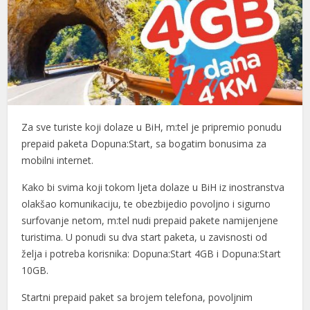
Za sve turiste koji dolaze u BiH, m:tel je pripremio ponudu
prepaid paketa Dopuna:Start, sa bogatim bonusima za
mobilni internet.
Kako bi svima koji tokom ljeta dolaze u BiH iz inostranstva
olakšao komunikaciju, te obezbijedio povoljno i sigurno
surfovanje netom, m:tel nudi prepaid pakete namijenjene
turistima. U ponudi su dva start paketa, u zavisnosti od
želja i potreba korisnika: Dopuna:Start 4GB i Dopuna:Start
10GB.
Startni prepaid paket sa brojem telefona, povoljnim