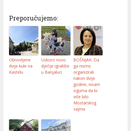
Preporučujemo:
Obnovljene
Uskoro novo
BOŠNJAK: Da
dvije kule na
dječije igralište
ga nismo
Kastelu
u Banjaluci
organizirali
nakon dvije
godine, nisam
sigurna da bi
više bilo
Mostarskog
sajma