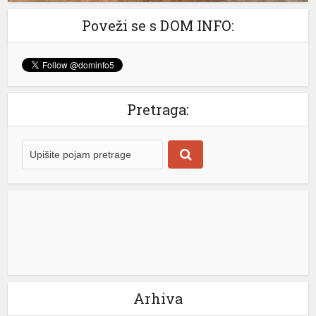
u
Poveži se s DOM INFO:
t
Pretraga:
u
u
u
u
Arhiva