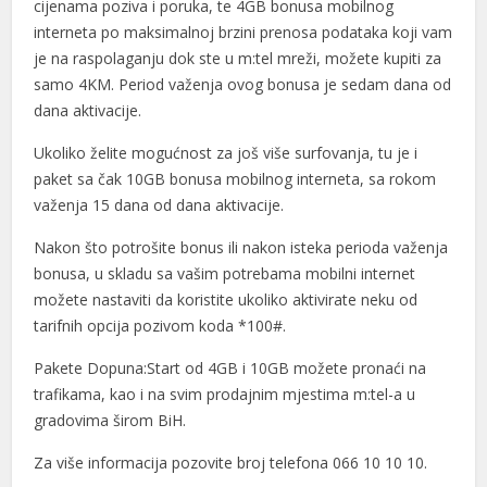
cijenama poziva i poruka, te 4GB bonusa mobilnog
interneta po maksimalnoj brzini prenosa podataka koji vam
je na raspolaganju dok ste u m:tel mreži, možete kupiti za
samo 4KM. Period važenja ovog bonusa je sedam dana od
dana aktivacije.
Ukoliko želite mogućnost za još više surfovanja, tu je i
paket sa čak 10GB bonusa mobilnog interneta, sa rokom
važenja 15 dana od dana aktivacije.
l
Nakon što potrošite bonus ili nakon isteka perioda važenja
l
bonusa, u skladu sa vašim potrebama mobilni internet
možete nastaviti da koristite ukoliko aktivirate neku od
tarifnih opcija pozivom koda *100#.
Pakete Dopuna:Start od 4GB i 10GB možete pronaći na
trafikama, kao i na svim prodajnim mjestima m:tel-a u
gradovima širom BiH.
Za više informacija pozovite broj telefona 066 10 10 10.