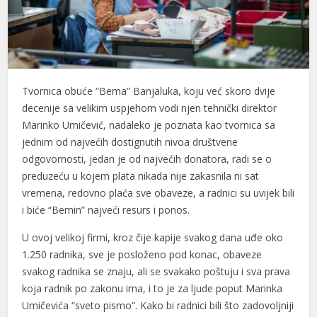
Hacklink panel
Hacklink panel
Hacklink panel
Tvornica obuće “Bema” Banjaluka, koju već skoro dvije
Hacklink panel
decenije sa velikim uspjehom vodi njen tehnički direktor
Marinko Umičević, nadaleko je poznata kao tvornica sa
Hacklink panel
jednim od najvećih dostignutih nivoa društvene
odgovornosti, jedan je od najvećih donatora, radi se o
Hacklink panel
preduzeću u kojem plata nikada nije zakasnila ni sat
Hacklink panel
vremena, redovno plaća sve obaveze, a radnici su uvijek bili
i biće “Bemin” najveći resurs i ponos.
Hacklink panel
U ovoj velikoj firmi, kroz čije kapije svakog dana uđe oko
Hacklink panel
1.250 radnika, sve je posloženo pod konac, obaveze
Hacklink panel
svakog radnika se znaju, ali se svakako poštuju i sva prava
koja radnik po zakonu ima, i to je za ljude poput Marinka
Hacklink panel
Umičevića “sveto pismo”. Kako bi radnici bili što zadovoljniji