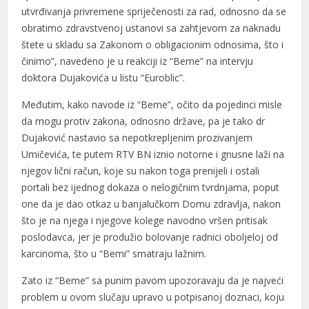
utvrđivanja privremene spriječenosti za rad, odnosno da se
Hacklink
obratimo zdravstvenoj ustanovi sa zahtjevom za naknadu
štete u skladu sa Zakonom o obligacionim odnosima, što i
Hacklink panel
činimo”, navedeno je u reakciji iz “Beme” na intervju
Hacklink panel
doktora Dujakovića u listu “Euroblic”.
Hacklink panel
Međutim, kako navode iz “Beme”, očito da pojedinci misle
da mogu protiv zakona, odnosno države, pa je tako dr
Hacklink Panel
Dujaković nastavio sa nepotkrepljenim prozivanjem
Umičevića, te putem RTV BN iznio notorne i gnusne laži na
Hacklink
njegov lični račun, koje su nakon toga prenijeli i ostali
Hacklink
portali bez ijednog dokaza o nelogičnim tvrdnjama, poput
one da je dao otkaz u banjalučkom Domu zdravlja, nakon
Hacklink
što je na njega i njegove kolege navodno vršen pritisak
poslodavca, jer je produžio bolovanje radnici oboljeloj od
Hacklink panel
karcinoma, što u “Bemi” smatraju lažnim.
Hacklink panel
Zato iz “Beme” sa punim pavom upozoravaju da je najveći
Hacklink
problem u ovom slučaju upravo u potpisanoj doznaci, koju