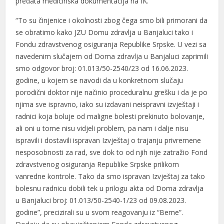
predata medicinska dokumentacija na IK.
Hacklink panel
“To su činjenice i okolnosti zbog čega smo bili primorani da
Hacklink panel
se obratimo kako JZU Domu zdravlja u Banjaluci tako i
Fondu zdravstvenog osiguranja Republike Srpske. U vezi sa
Hacklink panel
navedenim slučajem od Doma zdravlja u Banjaluci zaprimili
Hacklink panel
smo odgovor broj: 01.013/50-2540/23 od 16.06.2023.
godine, u kojem se navodi da u konkretnom slučaju
Hacklink panel
porodični doktor nije načinio proceduralnu grešku i da je po
njima sve ispravno, iako su izdavani neispravni izvještaji i
Hacklink panel
radnici koja boluje od maligne bolesti prekinuto bolovanje,
Hacklink satın al
ali oni u tome nisu vidjeli problem, pa nam i dalje nisu
ispravili i dostavili ispravan Izvještaj o trajanju privremene
Hacklink Panel
nesposobnosti za rad, sve dok to od njih nije zatražio Fond
Hacklink Panel
zdravstvenog osiguranja Republike Srpske prilikom
vanredne kontrole. Tako da smo ispravan Izvještaj za tako
Hacklink Panel
bolesnu radnicu dobili tek u prilogu akta od Doma zdravlja
u Banjaluci broj: 01.013/50-2540-1/23 od 09.08.2023.
Hacklink Panel
godine”, precizirali su u svom reagovanju iz “Beme”.
Hacklink Panel