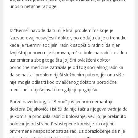
unosio netačne razloge.
Hacklink panel
Hacklink panel
Iz “Beme” navode da tu nije kraj problemims koje je
Hacklink panel
izazvao ovaj nesavjesni doktor, po dodaju da je u trenutku
kada je “Bemin” socijalni radnik saopštio radnici da njen
Hacklink panel
Izvještaj ponovo nije ispravan, teško bolesna radnica vidno
Hacklink panel
uznemirena zbog toga šta joj čini ovlašćeni doktor
porodične medicine zatražila je od tog socijalnog radnika
Hacklink
da se nastali problem riješi službenim putem, jer ona više
nije mogla odlaziti kod ovlašćenog doktora porodične
Hacklink panel
medicine i objašnjavati mu gdje je pogriješio.
Hacklink panel
Pored navedenog, iz “Beme” još jednom demantuju
Hacklink panel
doktora Dujakovića i ističu da nije tačna njegova tvrdnja da
je komisija produžila radnici bolovanje, već joj je prekinuto
Hacklink panel
bolovanje od strane Prvostepene komisije za ocjenu
Hacklink panel
privremene nesposobnosti za rad, uz obrazloženje da nije