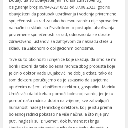
Dodaju da su obavještenjem Fonda zdravstvenog
osiguranja broj: 09/048-2810/23 od 07.08.2023. godine
Hacklink Panel
obavješteni da postupak utvrđivanja i vođenja privremene
spriječenosti za rad za tako bolesnu radnicu nije sproveden
Hacklink Panel
na način i u skladu sa Pravilnikom o postupku utvrđivanja
Hacklink Panel
privremene spriječenosti za rad, odnosno da se obrate
zdravstvenoj ustanovi sa zahtjevom za naknadu štete u
Hacklink Panel
skladu sa Zakonom o obligacionim odnosima.
Hacklink panel
“Sve su to okolnosti i činjenice koje ukazuju da smo se mi
Samsun Avukat
borili i izborili da tako bolesna radnica zbog propusta koje
je činio doktor Rade Dujaković, ne dobije otkaz, tako da
Maltepe Escort
tom doktoru poručujemo da je zakasnio da savjetima
upućenim našem tehničkom direktoru, gospodinu Marinku
sikiş
Umičeviću da bi trebao pomoći bolesnoj radnici, jer je tu
vdcasino
pomoć naša radnica dobila na vrijeme, sve zahvaljujići
humanosti našeg tehničkog direktora, koji je istu prema
Ankara Escort
bolesnoj radnici pokazao na više načina, a što nije prvi
put”, naglasili su iz “Beme”, dok humanost i brigu
Hacklink panel
Umičeviča za svoje radnike nikada ne treba dovoditi u