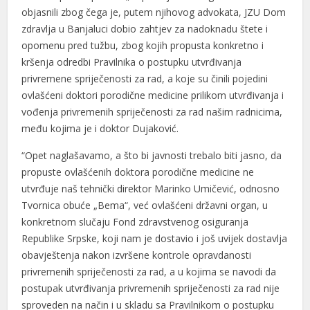
Hacklink panel
objasnili zbog čega je, putem njihovog advokata, JZU Dom
zdravlja u Banjaluci dobio zahtjev za nadoknadu štete i
Hacklink panel
opomenu pred tužbu, zbog kojih propusta konkretno i
kršenja odredbi Pravilnika o postupku utvrđivanja
Illuminati
privremene spriječenosti za rad, a koje su činili pojedini
Hacklink
ovlašćeni doktori porodične medicine prilikom utvrđivanja i
vođenja privremenih spriječenosti za rad našim radnicima,
Hacklink Panel
među kojima je i doktor Dujaković.
Hacklink
“Opet naglašavamo, a što bi javnosti trebalo biti jasno, da
Hacklink Panel
propuste ovlašćenih doktora porodične medicine ne
utvrđuje naš tehnički direktor Marinko Umičević, odnosno
Masal oku
Tvornica obuće „Bema“, već ovlašćeni državni organ, u
konkretnom slučaju Fond zdravstvenog osiguranja
Hacklink Panel
Republike Srpske, koji nam je dostavio i još uvijek dostavlja
Hacklink Panel
obavještenja nakon izvršene kontrole opravdanosti
privremenih spriječenosti za rad, a u kojima se navodi da
Hacklink panel
postupak utvrđivanja privremenih spriječenosti za rad nije
sproveden na način i u skladu sa Pravilnikom o postupku
Masal Oku