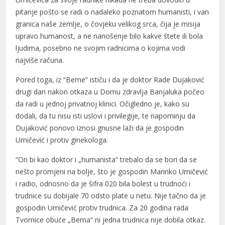
Hacklink panel
pitanje pošto se radi o nadaleko poznatom humanisti, i van
granica naše zemlje, o čovjeku velikog srca, čija je misija
Hacklink giriş
upravo humanost, a ne nanošenje bilo kakve štete ili bola
jojobet
ljudima, posebno ne svojim radnicima o kojima vodi
najviše računa.
jojobet
Pored toga, iz “Beme” ističu i da je doktor Rade Dujaković
jojobet
drugi dan nakon otkaza u Domu zdravlja Banjaluka počeo
da radi u jednoj privatnoj klinici. Očigledno je, kako su
jojobet
dodali, da tu nisu isti uslovi i privilegije, te napominju da
Antalya Escort
Dujaković ponovo iznosi gnusne laži da je gospodin
Umičević i protiv ginekologa.
Türk İfşa İzle
“On bi kao doktor i „humanista“ trebalo da se bori da se
gorabet
nešto promjeni na bolje, što je gospodin Marinko Umičević
i radio, odnosno da je šifra 020 bila bolest u trudnoći i
kadıköy escort
trudnice su dobijale 70 odsto plate u netu. Nije tačno da je
deneme bonusu
gospodin Umičević protiv trudnica. Za 20 godina rada
Tvornice obuće „Bema“ ni jedna trudnica nije dobila otkaz.
deneme bonusu