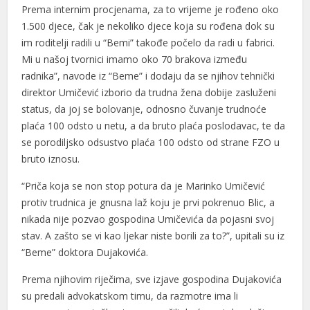
Prema internim procjenama, za to vrijeme je rođeno oko
deneme bonusu
1.500 djece, čak je nekoliko djece koja su rođena dok su
im roditelji radili u “Bemi” takođe počelo da radi u fabrici.
deneme bonusu
Mi u našoj tvornici imamo oko 70 brakova između
radnika”, navode iz “Beme” i dodaju da se njihov tehnički
Holiganbet
direktor Umičević izborio da trudna žena dobije zasluženi
Holiganbet
status, da joj se bolovanje, odnosno čuvanje trudnoće
plaća 100 odsto u netu, a da bruto plaća poslodavac, te da
betlivo
se porodiljsko odsustvo plaća 100 odsto od strane FZO u
bruto iznosu.
realbahis
“Priča koja se non stop potura da je Marinko Umičević
realbahis
protiv trudnica je gnusna laž koju je prvi pokrenuo Blic, a
avrupabet
nikada nije pozvao gospodina Umičevića da pojasni svoj
stav. A zašto se vi kao ljekar niste borili za to?”, upitali su iz
avrupabet
“Beme” doktora Dujakovića.
casibom giris
Prema njihovim riječima, sve izjave gospodina Dujakovića
casibom giris
su predali advokatskom timu, da razmotre ima li