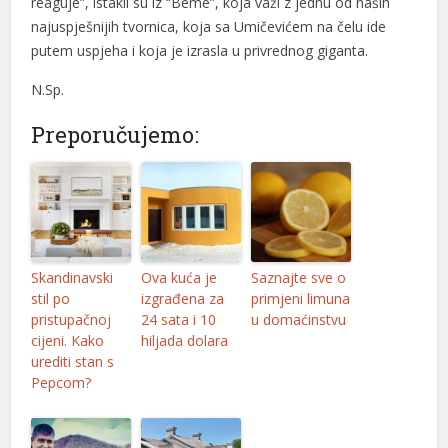
reaguje”, istakli su iz “Beme”, koja važi z jednu od naših
najuspješnijih tvornica, koja sa Umičevićem na čelu ide
vdcasino
putem uspjeha i koja je izrasla u privrednog giganta.
gideni geri getirme büyüsü
N.Sp.
holiganbet
Preporučujemo:
Hacking Forum
kıbrıs escort
jojobet giriş
mavibet, mavibet giriş
Skandinavski
Ova kuća je
Saznajte sve o
stil po
izgrađena za
primjeni limuna
vdcasino giriş
pristupačnoj
24 sata i 10
u domaćinstvu
cijeni. Kako
hiljada dolara
muscoflex
urediti stan s
Pepcom?
koltuk yıkama
buy cocaine