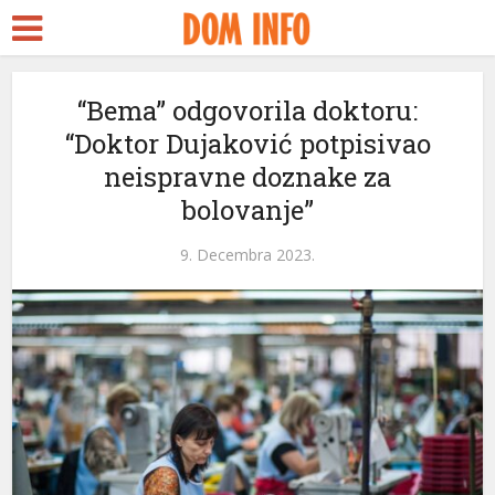
Ankara Escort
Türk ifşa
tubidy
“Bema” odgovorila doktoru:
“Doktor Dujaković potpisivao
crackstreams
neispravne doznake za
Hacklink panel
bolovanje”
Hacklink panel
9. Decembra 2023.
Backlink paketleri
Hacklink
Hacklink
Hacklink
Hacklink
Hacklink panel