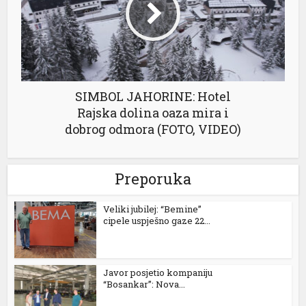
viagra 100 mg
cialis fiyat
viagra fiyat
cialis 100 mg
SIMBOL JAHORINE: Hotel
Rajska dolina oaza mira i
viagra 2026 fiyatları
dobrog odmora (FOTO, VIDEO)
viagra 100 mg fiyat
vega 100 mg
Preporuka
jojobet giriş
Veliki jubilej: “Bemine”
cipele uspješno gaze 22...
jojobet
holiganbet giriş
Javor posjetio kompaniju
porno
“Bosankar”: Nova...