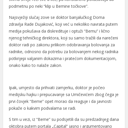
podmetnu po neki “klip u Bemine točkove”.
Hacklink panel
Najsvježiji slučaj zove se doktor banjalučkog Doma
Hacklink panel
zdravlja Rade Dujaković, koji već u nekoliko navrata putem
medija pokušava da diskredituje i optuži “Bemu” i lično
Hacklink panel
njenog tehničkog direktora, koji su samo tražili da narečeni
Hacklink panel
doktor radi po zakonu prilikom odobravanja bolovanja za
radnike, odnosno da potrebu za bolovanjem nekog radnika
Hacklink panel
potkrijepi valjanim dokazima i pratećom dokumentacijom,
Hacklink panel
onako kako to nalaže zakon.
Hacklink panel
Hacklink panel
Ipak, umjesto da prihvati zamjerku, doktor je počeo
medijsku hajku i prepucavanje sa Umičevićem zbog čega je
Hacklink panel
prvi čovjek “Beme” opet morao da reaguje i da javnosti
pokaže o kakvim podvalama se radi.
Hacklink panel
S tim u vezi, iz “Beme” su podsjetili da su predzadnjeg dana
Hacklink panel
oktobra putem portala „Capital“ jasno i argumentovano