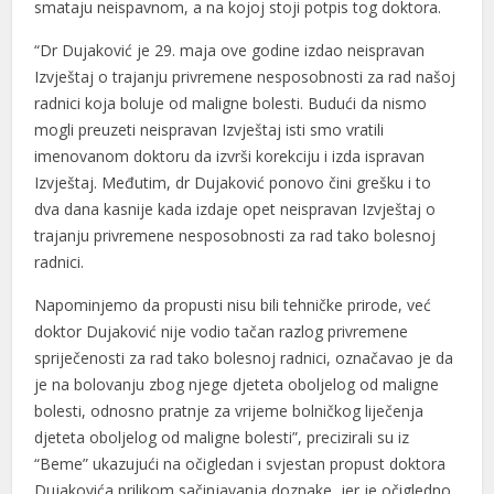
smataju neispavnom, a na kojoj stoji potpis tog doktora.
Hacklink
“Dr Dujaković je 29. maja ove godine izdao neispravan
Buy Hacklink
Izvještaj o trajanju privremene nesposobnosti za rad našoj
Hacklink
radnici koja boluje od maligne bolesti. Budući da nismo
mogli preuzeti neispravan Izvještaj isti smo vratili
Hacklink
imenovanom doktoru da izvrši korekciju i izda ispravan
Izvještaj. Međutim, dr Dujaković ponovo čini grešku i to
Hacklink satın al
dva dana kasnije kada izdaje opet neispravan Izvještaj o
Hacklink panel
trajanju privremene nesposobnosti za rad tako bolesnoj
radnici.
Hacklink panel
Napominjemo da propusti nisu bili tehničke prirode, već
Hacklink panel
doktor Dujaković nije vodio tačan razlog privremene
spriječenosti za rad tako bolesnoj radnici, označavao je da
Hacklink panel
je na bolovanju zbog njege djeteta oboljelog od maligne
Hacklink panel
bolesti, odnosno pratnje za vrijeme bolničkog liječenja
djeteta oboljelog od maligne bolesti”, precizirali su iz
Hacklink panel
“Beme” ukazujući na očigledan i svjestan propust doktora
Hacklink panel
Dujakovića prilikom sačinjavanja doznake, jer je očigledno