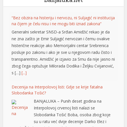
vdcasino giriş
film izle
“Bez obzira na histeriju i nervozu, ni Suljagić ni institucija
na čijem je čelu nisu i ne mogu biti iznad zakona”
mariobet
Generalni sekretar SNSD-a Srđan Amidžić rekao je da
ne zna zašto je Emir Suljagić nervozan i čemu ovakve
jojobet
histerične reakcije ako Memorijalni centar Srebrenica
vdcasino
posluje po zakonu i ako je sve u njegovom radu čisto i
transparentno. Amidžić je izjavio za Srnu da nije jasno ni
jojobet
zbog čega optužuje Milorada Dodika i Željku Cvijanović,
holiganbet
s […]
[...]
Hacklink Panel
Decenija na Interpolovoj listi: Gdje se krije fatalna
Slobodanka Tošić?
1xbet
BANjALUKA – Punih deset godina na
serdivan escort
Interpolovoj crvenoj listi nalazi se
Slobodanka Tošić Boba, osoba zbog koje
Ankara Escort
su u ratu već dvije decenije Darko Elez i