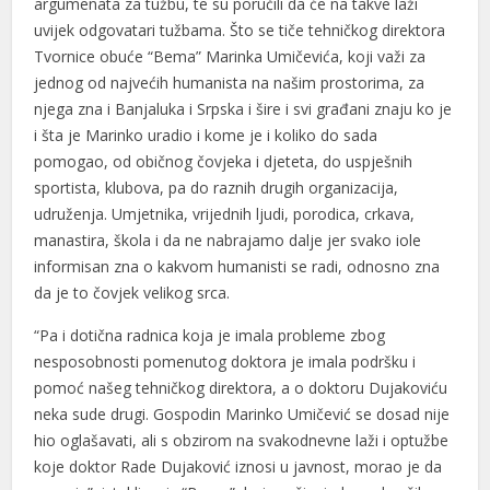
argumenata za tužbu, te su poručili da će na takve laži
betpark
uvijek odgovatari tužbama. Što se tiče tehničkog direktora
Tvornice obuće “Bema” Marinka Umičevića, koji važi za
Earn money link shortener
jednog od najvećih humanista na našim prostorima, za
porno
njega zna i Banjaluka i Srpska i šire i svi građani znaju ko je
i šta je Marinko uradio i kome je i koliko do sada
sekabet
pomogao, od običnog čovjeka i djeteta, do uspješnih
sportista, klubova, pa do raznih drugih organizacija,
betebet
udruženja. Umjetnika, vrijednih ljudi, porodica, crkava,
hiltonbet
manastira, škola i da ne nabrajamo dalje jer svako iole
informisan zna o kakvom humanisti se radi, odnosno zna
vdcasino giriş
da je to čovjek velikog srca.
betebet
“Pa i dotična radnica koja je imala probleme zbog
grandpashabet
nesposobnosti pomenutog doktora je imala podršku i
pomoć našeg tehničkog direktora, a o doktoru Dujakoviću
pulibet
neka sude drugi. Gospodin Marinko Umičević se dosad nije
hio oglašavati, ali s obzirom na svakodnevne laži i optužbe
vdcasino
koje doktor Rade Dujaković iznosi u javnost, morao je da
vdcasino giriş