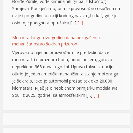
yabancı dizi izle
Đorđe Ždrale, vođe kriminalnih grupa iz Istočnog
Sarajeva. Podsjećamo, ona je pravosnažno osuđena na
dizipal
dvije i po godine u akciji kodnog naziva „Lutka“, gdje je
osim nje podignuta optužnica […]
[...]
meritking
Ankara Escort
Motor radio gotovo godinu dana bez gašenja,
mehaničar ostao šokiran prizorom
betkazan
Vjerovatno nijedan proizvođač nije predvidio da će
betlike
motor raditi u praznom hodu, odnosno leru, gotovo
neprekidno 365 dana u godini. Upravo takvu situaciju
betlist
otkrio je jedan američki mehaničar, a stanje motora ga
je šokiralo, iako je automobil prešao tek oko 20.000
betloto
kilometara. Riječ je o neobičnom primjerku modela Kia
Soul iz 2025. godine, sa atmosferskim […]
[...]
Rad objavljen u Harvardovom pravnom časopisu: Visoki
predstavnik nema ovlaštenja da donosi zakone u BiH
Visoki predstavnik u BiH nije nikad bio ovlašten da
donosi zakone, ni prema Povelji UN, ni po Ustavu BiH