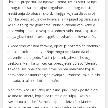
i kako bi prepoznali da njihova “Bema” uvijek stoji iza njih,
Hacklink panel
omogućene su im brojne pogodnosti, od mogućnosti
Hacklink panel
kreditiranja do obuće i školskih knjiga koje za djecu svojih
radnika obezbjeđuje ova tvornica, a na prijedlog Umičevića
Hacklink panel
koji sve to “gura” godinama i brine svakodnevno, kako o
proizvodnji, tako i o svojim vrijednim radnicima, koji su za
Hacklink satın al
njega glavni motor ove uspješne i zdrave poslovne priče.
Hacklink satın al
A kada smo već kod zdravlja, opšte je poznato da “Bemini”
Hacklink panel
radnici nekoliko puta godišnje mogu besplatno da idu na
preventivne preglede, što im je na inicijativu njihovog
Hacklink panel
direktora Marinka Umičevića, obezbjedila upravo “Bema”.
Hacklink panel
Takođe, sve obaveze ove firme prema radnicima koji su
opravdano odsutni zbog bolovanja su izmirene, tako je bilo
Hacklink panel
do sada, a tako će biti i ubuduće,
Hacklink panel
Međutim, kao i u svakoj uspješnoj priči, uvijek postoje oni
kojima to smeta, koji bi da to malo poljuljaju, koji su
Hacklink panel
zavidni na uspjehe “Beme”, kojima je krivo što Marinko
Hacklink panel
svima smije reći sve u lice, pa konstantno pokušavaju da