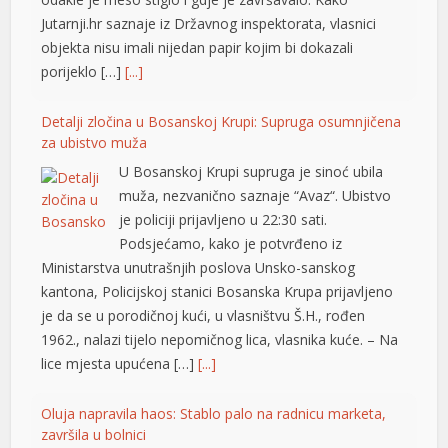
Jutarnji.hr saznaje iz Državnog inspektorata, vlasnici
objekta nisu imali nijedan papir kojim bi dokazali
porijeklo […]
[...]
Detalji zločina u Bosanskoj Krupi: Supruga osumnjičena
za ubistvo muža
U Bosanskoj Krupi supruga je sinoć ubila
muža, nezvanično saznaje “Avaz“. Ubistvo
je policiji prijavljeno u 22:30 sati.
t
Podsjećamo, kako je potvrđeno iz
Ministarstva unutrašnjih poslova Unsko-sanskog
kantona, Policijskoj stanici Bosanska Krupa prijavljeno
je da se u porodičnoj kući, u vlasništvu Š.H., rođen
1962., nalazi tijelo nepomičnog lica, vlasnika kuće. – Na
lice mjesta upućena […]
[...]
Oluja napravila haos: Stablo palo na radnicu marketa,
završila u bolnici