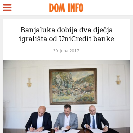
Banjaluka dobija dva dječja
igrališta od UniCredit banke
30. Juna 2017.
eri