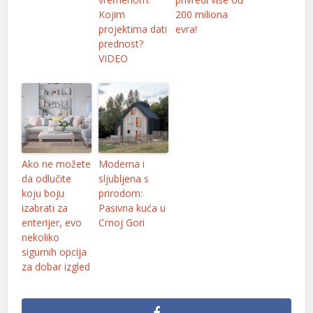
Kojim
200 miliona
projektima dati
evra!
prednost?
VIDEO
Ako ne možete
Moderna i
da odlučite
sljubljena s
koju boju
prirodom:
izabrati za
Pasivna kuća u
enterijer, evo
Crnoj Gori
nekoliko
sigurnih opcija
za dobar izgled