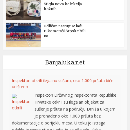
Stigla nova kolekcija
kožnih...
Odličan nastup: Mladi
rukometaši Srpske bili
na...
Banjaluka.net
l
Inspektori otkrili ilegalnu sušaru, oko 1.000 pršuta biće
uništeno
Inspektori Državnog inspektorata Republike
Hrvatske otkrili su ilegalan objekat za
sušenje pršuta na području Drniša u kojem
je pronađeno oko 1.000 pršuta bez
dokumentacije o porijeklu mesa. U toku je istraga
odakle je meso stiglo i gdje je završavalo. Kako