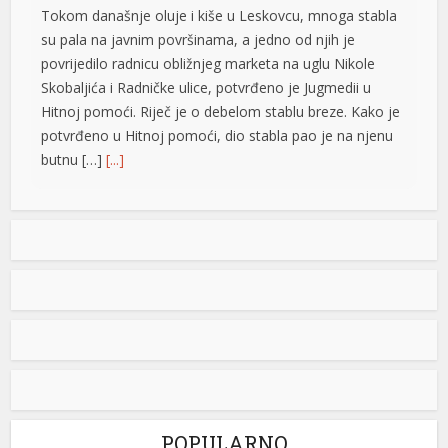
Tokom današnje oluje i kiše u Leskovcu, mnoga stabla
su pala na javnim površinama, a jedno od njih je
povrijedilo radnicu obližnjeg marketa na uglu Nikole
Skobaljića i Radničke ulice, potvrđeno je Jugmedii u
Hitnoj pomoći. Riječ je o debelom stablu breze. Kako je
potvrđeno u Hitnoj pomoći, dio stabla pao je na njenu
butnu […]
[...]
Snimak s Jadrana izazvao bijes javnosti: Muškarac džet
skijem ometao avione koji su gasili požar
Snimak s Kraljičine plaže u Ninu izazvao je
brojne reakcije nakon što je zabilježeno
kako osoba na džet skiju prilazi
protivpožarnim avionima koji su uzimali
vodu za gašenje požara. Poznati hrvatski preduzetnik
Davorin Stetner objavio je snimak na društvenim
mrežama uz tvrdnju da je ponašanje osobe na džet
u
skiju bilo izuzetno opasno, navodeći da je […]
[...]
POPULARNO
u