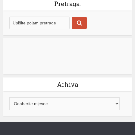
Pretraga:
k shortener
Arhiva