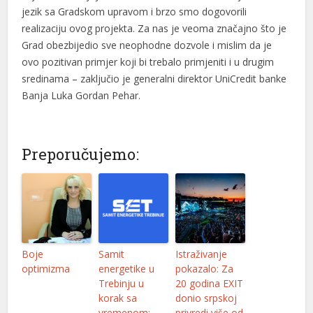
jezik sa Gradskom upravom i brzo smo dogovorili
realizaciju ovog projekta. Za nas je veoma značajno što je
Grad obezbijedio sve neophodne dozvole i mislim da je
ovo pozitivan primjer koji bi trebalo primjeniti i u drugim
sredinama – zaključio je generalni direktor UniCredit banke
Banja Luka Gordan Pehar.
Preporučujemo:
Boje
Samit
Istraživanje
optimizma
energetike u
pokazalo: Za
Trebinju u
20 godina EXIT
korak sa
donio srpskoj
vremenom:
privredi više od