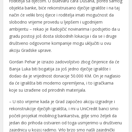
roditelja sa djecom. U Bulevaru cara Dušana, pored samog
objekta banke, biće rekonstruisano dječije igralište i na taj
način će veliki broj djece i roditelja imati mogućnost da
slobodno vrijeme provedu u ljepšem i ugodnijem
ambijentu – rekao je Radojičić novinarima i podsjetio da u
gradu postoji još dosta slobodnih lokacija i da se i druge
l
društveno odgovorne kompanije mogu uključiti u ovu
l
akciju Gradske uprave.
Gordan Pehar je izrazio zadovoljstvo zbog činjenice da će
Banja Luka biti bogatija za još jedno dječije igralište i
dodao da je vrijednost donacije 50.000 KM. On je naglasio
da će igrališta biti moderno opremljena, i to igračkama
koje su izrađene od prirodnih materijala.
– U isto vrijeme kada je Grad započeo akciju izgradnje i
rekonstrukcije dječijih igrališta, i mi u UniCredit banci smo
počeli projekat mobilnog bankarstva, gdje smo željeli da
jedan dio prihoda ostvaren od toga usmjerimo u društvenu
zajednicu u kojoj radimo. Vrlo brzo smo našli zajednički