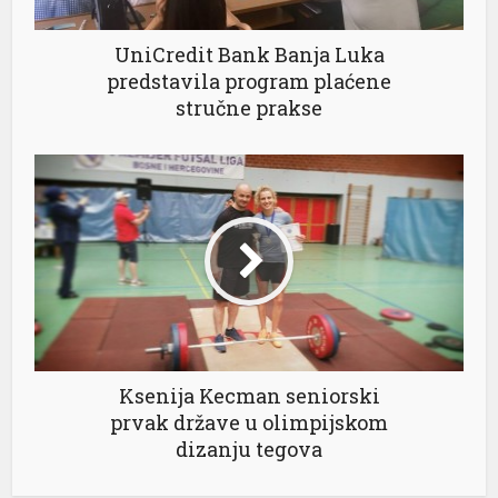
UniCredit Bank Banja Luka
predstavila program plaćene
stručne prakse
l
Ksenija Kecman seniorski
prvak države u olimpijskom
dizanju tegova