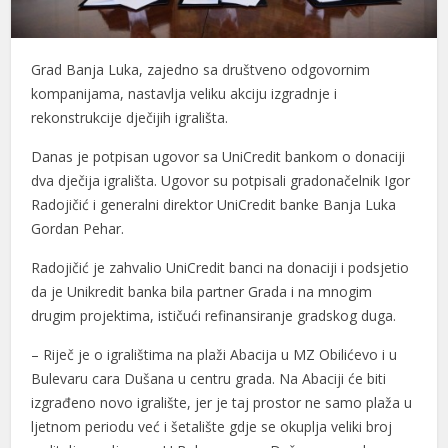
Grad Banja Luka, zajedno sa društveno odgovornim
kompanijama, nastavlja veliku akciju izgradnje i
rekonstrukcije dječijih igrališta.
Danas je potpisan ugovor sa UniCredit bankom o donaciji
dva dječija igrališta. Ugovor su potpisali gradonačelnik Igor
Radojičić i generalni direktor UniCredit banke Banja Luka
Gordan Pehar.
Radojičić je zahvalio UniCredit banci na donaciji i podsjetio
da je Unikredit banka bila partner Grada i na mnogim
drugim projektima, ističući refinansiranje gradskog duga.
– Riječ je o igralištima na plaži Abacija u MZ Obilićevo i u
Bulevaru cara Dušana u centru grada. Na Abaciji će biti
izgrađeno novo igralište, jer je taj prostor ne samo plaža u
ljetnom periodu već i šetalište gdje se okuplja veliki broj