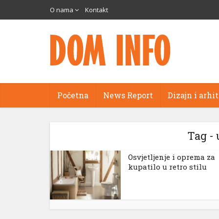
scort
O nama
Kontakt
a
reams
 panel
Početna
News Report
Dizajn i arhi
 panel
 paketleri
Tag - 
Osvjetljenje i oprema za
kupatilo u retro stilu
 panel