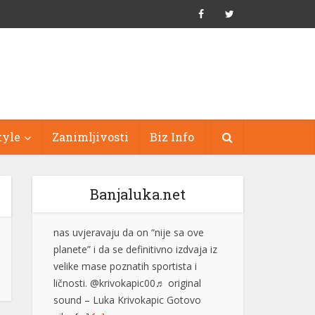
tyle
Zanimljivosti
Biz Info
Banjaluka.net
Džez festival na Zelenkovcu
posjetilo oko 1.500 ljudi
Međunarodni džez festival
“Zelenkovac”, koji je održan na
istoimenom lokalitetu kod Mrkonjić