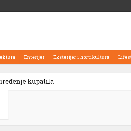
tektura
Enterijer
Eksterijer i hortikultura
Lifes
uređenje kupatila