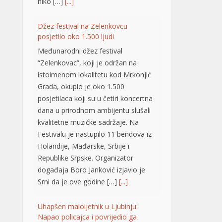
Grada, okupio je oko 1.500
posjetilaca koji su u četiri koncertna
dana u prirodnom ambijentu slušali
kvalitetne muzičke sadržaje. Na
Festivalu je nastupilo 11 bendova iz
Holandije, Mađarske, Srbije i
Republike Srpske. Organizator
događaja Boro Јanković izjavio je
Srni da je ove godine […]
[...]
Uhapšen maloljetnik u Ljubinju:
Napao policajca i povrijedio ga
Policijski službenici Policijske stanice
Ljubinje su lišili slobode jedno
maloljetno lice zbog postojanja
osnova sumnje da je u prostorijama
Policijske stanice vrijeđao i ometao
policajce, oštetio vrata, a tokom