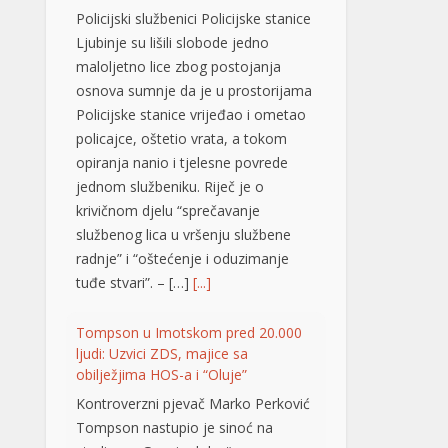
opiranja nanio i tjelesne povrede
jednom službeniku. Riječ je o
krivičnom djelu “sprečavanje
službenog lica u vršenju službene
radnje” i “oštećenje i oduzimanje
tuđe stvari”. – […]
[...]
Tompson u Imotskom pred 20.000
ljudi: Uzvici ZDS, majice sa
obilježjima HOS-a i “Oluje”
Kontroverzni pjevač Marko Perković
Tompson nastupio je sinoć na
stadionu „Gospin dolac“ u
Imotskom, pred oko 20.000
posjetilaca, piše 24sata.hr. Među
publikom su se mogle vidjeti majice
sa obilježjima HOS-a, kao i one
kojima se slavi “Oluja”. Koncert je
počeo pozdravom „Hvaljen Isus i