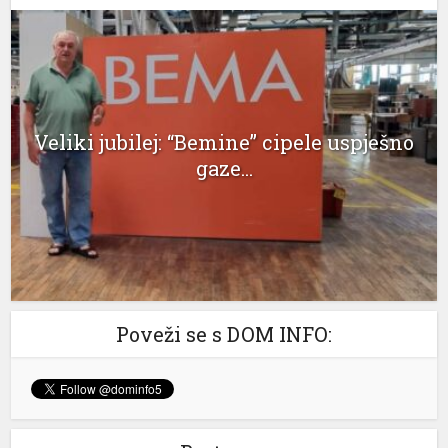
link panel
link panel
link panel
Veliki jubilej: “Bemine” cipele uspješno
link panel
gaze...
link panel
link panel
link panel
link panel
Poveži se s DOM INFO:
link panel
link panel
link panel