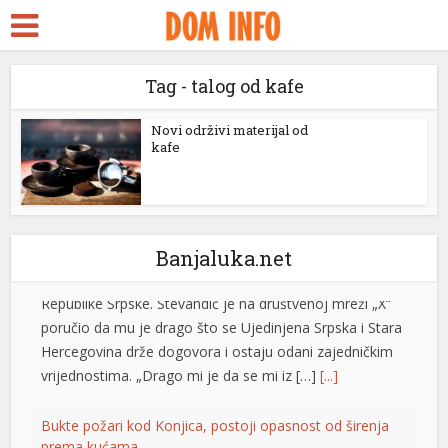
ara Escort
k Seks
Tag - talog od kafe
Stevandić iz manastira Draževina: Naš narod treba da
dy
se oboži, umnoži, da bude jak i obrazovan
ckstreams
Novi održivi materijal od
Predsjednik Ujedinjene Srpske Nenad Stevandić posjetio
kafe
je manastir Draževina, odakle je uputio poruku o
link panel
značaju vjere, porodice i obrazovanja za budućnost
link panel
Republike Srpske. Stevandić je na društvenoj mreži „X“
poručio da mu je drago što se Ujedinjena Srpska i Stara
link paketleri
Banjaluka.net
Hercegovina drže dogovora i ostaju odani zajedničkim
vrijednostima. „Drago mi je da se mi iz […]
[...]
link
link
Bukte požari kod Konjica, postoji opasnost od širenja
prema kućama
link
Vatrogasne ekipe od četvrtka, 6. augusta, gase požare
link
koji su izbili na tri lokacije uz željezničku prugu na
području Konjica. Požari u Ovčarima i na Živašnici juče
link panel