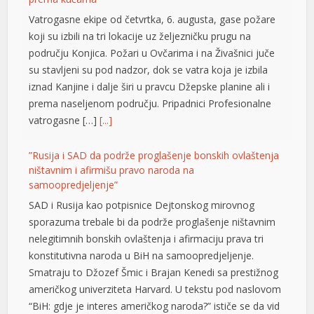
su stavljeni su pod nadzor, dok se vatra koja je izbila
iznad Kanjine i dalje širi u pravcu Džepske planine ali i
link panel
prema naseljenom području. Pripadnici Profesionalne
link panel
vatrogasne […]
[...]
link panel
”Rusija i SAD da podrže proglašenje bonskih ovlaštenja
ništavnim i afirmišu pravo naroda na
link panel
samoopredjeljenje”
link panel
SAD i Rusija kao potpisnice Dejtonskog mirovnog
sporazuma trebale bi da podrže proglašenje ništavnim
link panel
nelegitimnih bonskih ovlaštenja i afirmaciju prava tri
link panel
konstitutivna naroda u BiH na samoopredjeljenje.
Smatraju to Džozef Šmic i Brajan Kenedi sa prestižnog
link panel
američkog univerziteta Harvard. U tekstu pod naslovom
“BiH: gdje je interes američkog naroda?” ističe se da vid
link panel
neokolonijalne uprave […]
[...]
link panel
Kilometarske kolone u Banjaluci
link panel
Vozače koji ovog jutra izlaze iz Banjaluke dočekali su