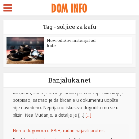
kara Escort
rk Seks
Tag - soljice za kafu
bidy
ackstreams
Novi održivi materijal od
kafe
Srbin kažnjen u Grčkoj: Blicao vozačima, pa dobio kaznu
cklink panel
Srpski turista Aleksandar tvrdi da je tokom vožnje kroz
Grčku kažnjen sa 240 evra nakon što je blicanjem
cklink panel
upozoravao druge vozače na policijsku kontrolu.
cklink paketleri
Međutim, kada je kasnije dobio prevod zapisnika koji je
Banjaluka.net
potpisao, saznao je da blicanje u dokumentu uopšte
cklink
nije navedeno. Neprijatno iskustvo dogodilo mu se u
blizini Nea Mudanje, a detalje je […]
[...]
cklink
cklink
Nema dogovora u FBiH, rudari najavili protest
Predstavnici rudara nisu postigli dogovor, a naredni
cklink
korak biće protesti koji su zakazani za petak ispred
cklink