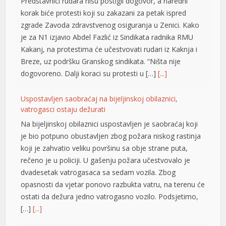
zgrade Zavoda zdravstvenog osiguranja u Zenici. Kako
je za N1 izjavio Abdel Fazlić iz Sindikata radnika RMU
cklink panel
Kakanj, na protestima će učestvovati rudari iz Kaknja i
cklink panel
Breze, uz podršku Granskog sindikata. “Ništa nije
dogovoreno. Dalji koraci su protesti u […]
[...]
cklink panel
Uspostavljen saobraćaj na bijeljinskoj obilaznici,
cklink panel
vatrogasci ostaju dežurati
cklink panel
Na bijeljinskoj obilaznici uspostavljen je saobraćaj koji
je bio potpuno obustavljen zbog požara niskog rastinja
cklink panel
koji je zahvatio veliku površinu sa obje strane puta,
cklink panel
rečeno je u policiji. U gašenju požara učestvovalo je
dvadesetak vatrogasaca sa sedam vozila. Zbog
cklink panel
opasnosti da vjetar ponovo razbukta vatru, na terenu će
ostati da dežura jedno vatrogasno vozilo. Podsjetimo,
cklink panel
[…]
[...]
cklink panel
Neobičan savjet za vrele dane: Zašto ljekar preporučuje
cklink panel
slani pomfrit