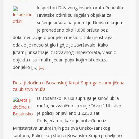
dokumentacije o porijeklu mesa. U toku je istraga
link panel
odakle je meso stiglo i gdje je završavalo. Kako
Jutarnji.hr saznaje iz Državnog inspektorata, vlasnici
link panel
objekta nisu imali nijedan papir kojim bi dokazali
link panel
porijeklo […]
[...]
link panel
Detalji zločina u Bosanskoj Krupi: Supruga osumnjičena
za ubistvo muža
link panel
U Bosanskoj Krupi supruga je sinoć ubila
link panel
muža, nezvanično saznaje “Avaz“. Ubistvo
je policiji prijavljeno u 22:30 sati.
link panel
Podsjećamo, kako je potvrđeno iz
link panel
Ministarstva unutrašnjih poslova Unsko-sanskog
kantona, Policijskoj stanici Bosanska Krupa prijavljeno
link panel
je da se u porodičnoj kući, u vlasništvu Š.H., rođen
1962., nalazi tijelo nepomičnog lica, vlasnika kuće. – Na
link panel
lice mjesta upućena […]
[...]
link panel