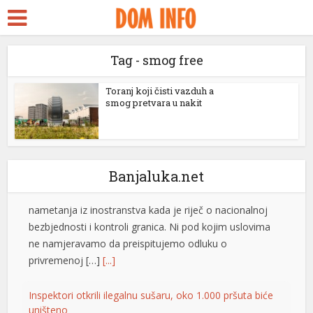
ra Escort
 ifşa
Rim odbacio ultimatum Madrida zbog graničnih kontrola
Tag - smog free
dy
Italijanska vlada saopštila je da ne prihvata nikakve
ultimatume Španije u vezi sa odlukom Rima da uvede
kstreams
Toranj koji čisti vazduh a
smog pretvara u nakit
granične kontrole usljed migrantske krize u španskoj
link panel
enklavi Seuta. – Italija ne prihvata ultimatume niti
nametanja iz inostranstva kada je riječ o nacionalnoj
link panel
bezbjednosti i kontroli granica. Ni pod kojim uslovima
ne namjeravamo da preispitujemo odluku o
link paketleri
Banjaluka.net
privremenoj […]
[...]
link
Inspektori otkrili ilegalnu sušaru, oko 1.000 pršuta biće
link
uništeno
link
Inspektori Državnog inspektorata Republike
Hrvatske otkrili su ilegalan objekat za
link
sušenje pršuta na području Drniša u kojem
link panel
je pronađeno oko 1.000 pršuta bez