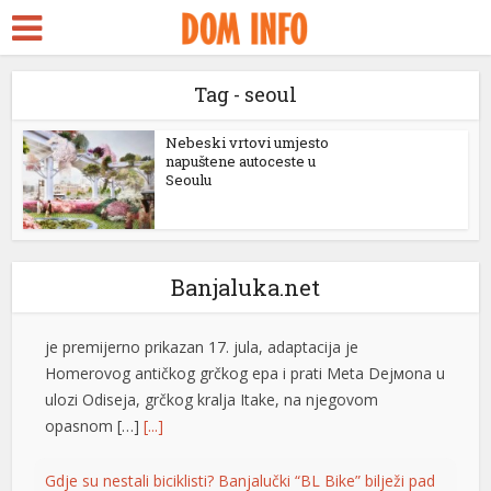
kara Escort
rk ifşa
Tag - seoul
bidy
Nolan ima novi rekord: “Odiseja” zaradila više od
ackstreams
Nebeski vrtovi umjesto
milijardu dolara
napuštene autoceste u
“Odiseja” je postala film sa najvećom zaradom u karijeri
Seoulu
cklink panel
reditelja Kristofera Nolana, ostvarivši više od milijardu
cklink panel
američkih dolara na svjetskim bioskopskim blagajnama
za manje od mjesec dana nakon premijere. Hit-film, koji
cklink paketleri
je premijerno prikazan 17. jula, adaptacija je
Banjaluka.net
Homerovog antičkog grčkog epa i prati Meta Dejмona u
cklink
ulozi Odiseja, grčkog kralja Itake, na njegovom
cklink
opasnom […]
[...]
cklink
Gdje su nestali biciklisti? Banjalučki “BL Bike” bilježi pad
cklink
Sistem javnih bicikala “BL Bike” ove godine bilježi
znatno manje korištenje nego lani. Evidentirano svega
cklink panel