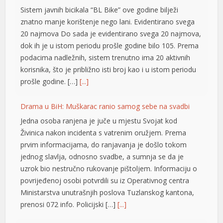
20 najmova Do sada je evidentirano svega 20 najmova,
cklink panel
dok ih je u istom periodu prošle godine bilo 105. Prema
podacima nadležnih, sistem trenutno ima 20 aktivnih
cklink panel
korisnika, što je približno isti broj kao i u istom periodu
prošle godine. […]
[...]
cklink panel
cklink panel
Drama u BiH: Muškarac ranio samog sebe na svadbi
Jedna osoba ranjena je juče u mjestu Svojat kod
cklink panel
Živinica nakon incidenta s vatrenim oružjem. Prema
cklink panel
prvim informacijama, do ranjavanja je došlo tokom
jednog slavlja, odnosno svadbe, a sumnja se da je
cklink panel
uzrok bio nestručno rukovanje pištoljem. Informaciju o
povrijeđenoj osobi potvrdili su iz Operativnog centra
cklink panel
Ministarstva unutrašnjih poslova Tuzlanskog kantona,
cklink panel
prenosi 072 info. Policijski […]
[...]
cklink panel
Novi detalji ubistva pekara: Tukli ga zbog šifre sefa, a
cklink panel
policija ih pronašla u automobilu kupljenom njegovim
novcem