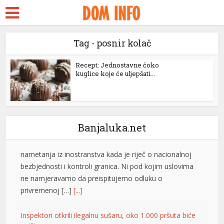
ara Escort
 ifşa
Tag - posnir kolač
Rim odbacio ultimatum Madrida zbog graničnih kontrola
idy
Italijanska vlada saopštila je da ne prihvata nikakve
ckstreams
Recept: Jednostavne čoko
ultimatume Španije u vezi sa odlukom Rima da uvede
kuglice koje će uljepšati...
granične kontrole usljed migrantske krize u španskoj
klink panel
enklavi Seuta. – Italija ne prihvata ultimatume niti
klink panel
nametanja iz inostranstva kada je riječ o nacionalnoj
bezbjednosti i kontroli granica. Ni pod kojim uslovima
link paketleri
Banjaluka.net
ne namjeravamo da preispitujemo odluku o
privremenoj […]
[...]
klink
klink
Inspektori otkrili ilegalnu sušaru, oko 1.000 pršuta biće
uništeno
klink
Inspektori Državnog inspektorata Republike
klink
Hrvatske otkrili su ilegalan objekat za
sušenje pršuta na području Drniša u kojem
klink panel