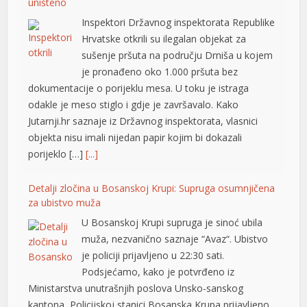
je pronađeno oko 1.000 pršuta bez
klink panel
dokumentacije o porijeklu mesa. U toku je istraga
odakle je meso stiglo i gdje je završavalo. Kako
klink panel
Jutarnji.hr saznaje iz Državnog inspektorata, vlasnici
objekta nisu imali nijedan papir kojim bi dokazali
klink panel
porijeklo […]
[...]
klink panel
Detalji zločina u Bosanskoj Krupi: Supruga osumnjičena
klink panel
za ubistvo muža
klink panel
U Bosanskoj Krupi supruga je sinoć ubila
muža, nezvanično saznaje “Avaz“. Ubistvo
klink panel
je policiji prijavljeno u 22:30 sati.
Podsjećamo, kako je potvrđeno iz
klink panel
Ministarstva unutrašnjih poslova Unsko-sanskog
klink panel
kantona, Policijskoj stanici Bosanska Krupa prijavljeno
je da se u porodičnoj kući, u vlasništvu Š.H., rođen
klink panel
1962., nalazi tijelo nepomičnog lica, vlasnika kuće. – Na
lice mjesta upućena […]
[...]
klink panel