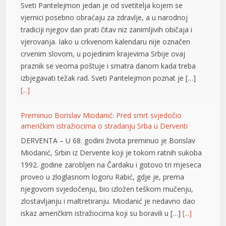
tradiciji njegov dan prati čitav niz zanimljivih običaja i
vjerovanja. Iako u crkvenom kalendaru nije označen
cklink panel
crvenim slovom, u pojedinim krajevima Srbije ovaj
cklink panel
praznik se veoma poštuje i smatra danom kada treba
izbjegavati težak rad. Sveti Pantelejmon poznat je […]
cklink panel
[...]
cklink panel
Preminuo Borislav Miodanić: Pred smrt svjedočio
cklink panel
američkim istražiocima o stradanju Srba u Derventi
DERVENTA – U 68. godini života preminuo je Borislav
cklink panel
Miodanić, Srbin iz Dervente koji je tokom ratnih sukoba
cklink panel
1992. godine zarobljen na Čardaku i gotovo tri mjeseca
proveo u zloglasnom logoru Rabić, gdje je, prema
cklink panel
njegovom svjedočenju, bio izložen teškom mučenju,
cklink panel
zlostavljanju i maltretiranju. Miodanić je nedavno dao
iskaz američkim istražiocima koji su boravili u […]
[...]
cklink panel
Igor Dodik: Škola novih lidera je naš ponos, za Srpsku se
cklink panel
najviše borimo znanjem i čašću