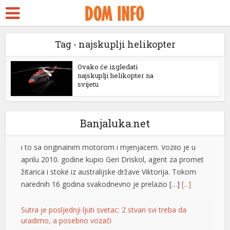
kara Escort
k ifşa
Tag - najskuplji helikopter
bidy
Toyota Land Cruiser prešao skoro milion kilometara sa
ackstreams
Ovako će izgledati
originalnim motorom i mjenjačem
najskuplji helikopter na
Jedan impresivan primjer dugovječnosti automobila
svijetu
cklink panel
stiže iz Australije, gdje je Toyota Land Cruiser 200
cklink panel
Sahara iz 2009. godine prešla gotovo milion kilometara,
i to sa originalnim motorom i mjenjačem. Vozilo je u
Banjaluka.net
klink paketleri
aprilu 2010. godine kupio Geri Driskol, agent za promet
žitarica i stoke iz australijske države Viktorija. Tokom
cklink
narednih 16 godina svakodnevno je prelazio […]
[...]
cklink
Sutra je posljednji ljuti svetac: 2 stvari svi treba da
cklink
uradimo, a posebno vozači
cklink
Sveti Pantelejmon jedan je od svetitelja kojem se
vjernici posebno obraćaju za zdravlje, a u narodnoj
cklink panel