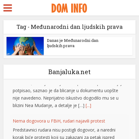
kara Escort
rk Seks
Tag - Međunarodni dan ljudskih prava
idy
Srbin kažnjen u Grčkoj: Blicao vozačima, pa dobio kaznu
ackstreams
Danas je Međunarodni dan
Srpski turista Aleksandar tvrdi da je tokom vožnje kroz
ljudskih prava
klink panel
Grčku kažnjen sa 240 evra nakon što je blicanjem
upozoravao druge vozače na policijsku kontrolu.
klink panel
Međutim, kada je kasnije dobio prevod zapisnika koji je
Banjaluka.net
potpisao, saznao je da blicanje u dokumentu uopšte
klink paketleri
nije navedeno. Neprijatno iskustvo dogodilo mu se u
klink
blizini Nea Mudanje, a detalje je […]
[...]
klink
Nema dogovora u FBiH, rudari najavili protest
klink
Predstavnici rudara nisu postigli dogovor, a naredni
korak biće protesti koji su zakazani za petak ispred
klink
zgrade Zavoda zdravstvenog osiguranja u Zenici. Kako
klink
je za N1 izjavio Abdel Fazlić iz Sindikata radnika RMU