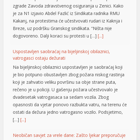
Kakanj, na protestima će učestvovati rudari iz Kaknja i
klink panel
Breze, uz podršku Granskog sindikata. “Ništa nije
dogovoreno. Dalji koraci su protesti u […]
[...]
klink panel
klink panel
Uspostavljen saobraćaj na bijeljinskoj obilaznici,
vatrogasci ostaju dežurati
klink panel
Na bijeljinskoj obilaznici uspostavljen je saobraćaj koji
klink panel
je bio potpuno obustavljen zbog požara niskog rastinja
koji je zahvatio veliku površinu sa obje strane puta,
klink panel
rečeno je u policiji. U gašenju požara učestvovalo je
dvadesetak vatrogasaca sa sedam vozila. Zbog
klink panel
opasnosti da vjetar ponovo razbukta vatru, na terenu će
klink panel
ostati da dežura jedno vatrogasno vozilo. Podsjetimo,
[…]
[...]
klink panel
klink panel
Neobičan savjet za vrele dane: Zašto ljekar preporučuje
slani pomfrit
klink panel
Kada temperatura pređe 30 stepeni, najčešći savjet je