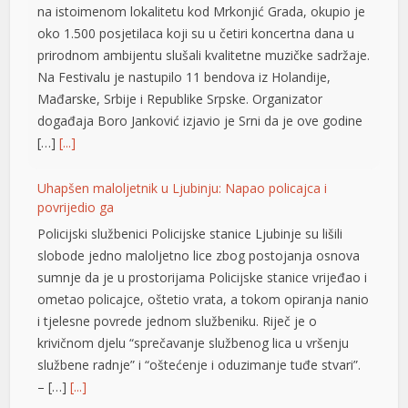
prirodnom ambijentu slušali kvalitetne muzičke sadržaje.
Na Festivalu je nastupilo 11 bendova iz Holandije,
cklink panel
Mađarske, Srbije i Republike Srpske. Organizator
cklink panel
događaja Boro Јanković izjavio je Srni da je ove godine
[…]
[...]
cklink panel
cklink panel
Uhapšen maloljetnik u Ljubinju: Napao policajca i
povrijedio ga
cklink panel
Policijski službenici Policijske stanice Ljubinje su lišili
slobode jedno maloljetno lice zbog postojanja osnova
cklink panel
sumnje da je u prostorijama Policijske stanice vrijeđao i
cklink panel
ometao policajce, oštetio vrata, a tokom opiranja nanio
i tjelesne povrede jednom službeniku. Riječ je o
cklink panel
krivičnom djelu “sprečavanje službenog lica u vršenju
cklink panel
službene radnje” i “oštećenje i oduzimanje tuđe stvari”.
– […]
[...]
cklink panel
Tompson u Imotskom pred 20.000 ljudi: Uzvici ZDS,
cklink panel
majice sa obilježjima HOS-a i “Oluje”