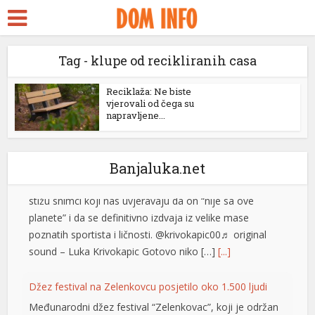
kara Escort
rk ifşa
Tag - klupe od recikliranih casa
bidy
Izašao na scenu: Novak Đoković zapjevao sa Vladom
ackstreams
Georgievom u Herceg Novom (VIDEO)
Reciklaža: Ne biste
vjerovali od čega su
Srpski teniser Novak Đoković ne prestaje da
napravljene...
cklink panel
oduševljava region! Najbolji svih vremena je odlučio
cklink panel
ovog ljeta da se odmori u Crnoj Gori, a svakodnevno
stižu snimci koji nas uvjeravaju da on “nije sa ove
Banjaluka.net
cklink paketleri
planete” i da se definitivno izdvaja iz velike mase
poznatih sportista i ličnosti. @krivokapic00♬ original
cklink
sound – Luka Krivokapic Gotovo niko […]
[...]
cklink
Džez festival na Zelenkovcu posjetilo oko 1.500 ljudi
cklink
Međunarodni džez festival “Zelenkovac”, koji je održan
cklink
na istoimenom lokalitetu kod Mrkonjić Grada, okupio je
oko 1.500 posjetilaca koji su u četiri koncertna dana u
cklink panel