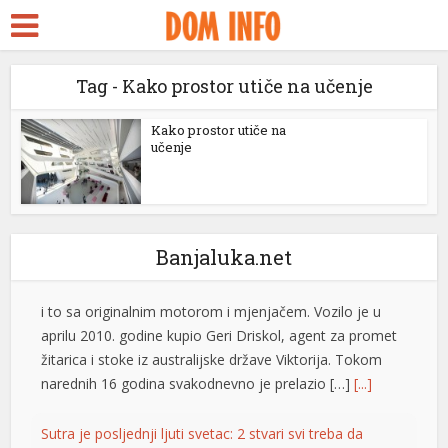
kara Escort
k ifşa
Tag - Kako prostor utiče na učenje
idy
Toyota Land Cruiser prešao skoro milion kilometara sa
ackstreams
Kako prostor utiče na
učenje
originalnim motorom i mjenjačem
klink panel
Jedan impresivan primjer dugovječnosti automobila
stiže iz Australije, gdje je Toyota Land Cruiser 200
klink panel
Sahara iz 2009. godine prešla gotovo milion kilometara,
klink paketleri
i to sa originalnim motorom i mjenjačem. Vozilo je u
Banjaluka.net
aprilu 2010. godine kupio Geri Driskol, agent za promet
klink
žitarica i stoke iz australijske države Viktorija. Tokom
narednih 16 godina svakodnevno je prelazio […]
[...]
klink
klink
Sutra je posljednji ljuti svetac: 2 stvari svi treba da
uradimo, a posebno vozači
klink
Sveti Pantelejmon jedan je od svetitelja kojem se
klink panel
vjernici posebno obraćaju za zdravlje, a u narodnoj