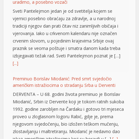
tradiciji njegov dan prati čitav niz zanimljivih običaja i
klink panel
vjerovanja. Iako u crkvenom kalendaru nije označen
crvenim slovom, u pojedinim krajevima Srbije ovaj
klink panel
praznik se veoma poštuje i smatra danom kada treba
klink panel
izbjegavati težak rad. Sveti Pantelejmon poznat je […]
[...]
klink panel
klink panel
Preminuo Borislav Miodanić: Pred smrt svjedočio
američkim istražiocima o stradanju Srba u Derventi
klink panel
DERVENTA – U 68. godini života preminuo je Borislav
klink panel
Miodanić, Srbin iz Dervente koji je tokom ratnih sukoba
1992. godine zarobljen na Čardaku i gotovo tri mjeseca
klink panel
proveo u zloglasnom logoru Rabić, gdje je, prema
njegovom svjedočenju, bio izložen teškom mučenju,
klink panel
zlostavljanju i maltretiranju. Miodanić je nedavno dao
klink panel
iskaz američkim istražiocima koji su boravili u […]
[...]
klink panel
Igor Dodik: Škola novih lidera je naš ponos, za Srpsku se