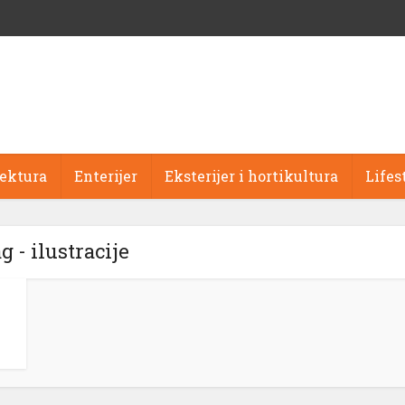
tektura
Enterijer
Eksterijer i hortikultura
Lifes
g - ilustracije