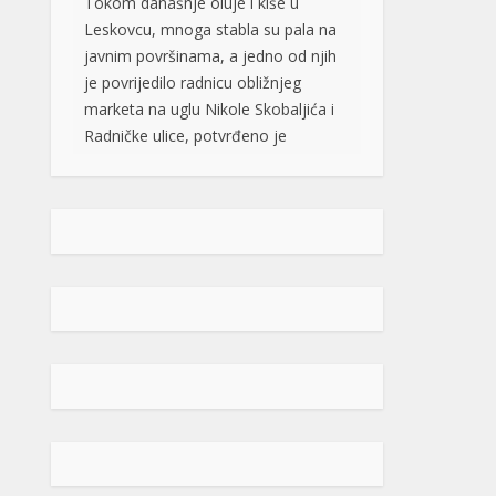
debelom stablu breze. Kako je
potvrđeno u Hitnoj pomoći, dio
stabla pao je na njenu butnu […]
[...]
Snimak s Jadrana izazvao bijes
javnosti: Muškarac džet skijem
ometao avione koji su gasili požar
Snimak s Kraljičine plaže
u Ninu izazvao je brojne
reakcije nakon što je
zabilježeno kako osoba
na džet skiju prilazi protivpožarnim
avionima koji su uzimali vodu za
gašenje požara. Poznati hrvatski
preduzetnik Davorin Stetner objavio
je snimak na društvenim mrežama
uz tvrdnju da je ponašanje osobe na
džet skiju bilo izuzetno opasno,
navodeći da je […]
[...]