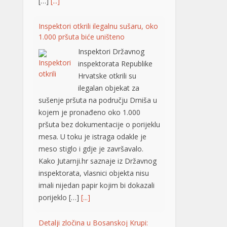
ilegalan objekat za
sušenje pršuta na području Drniša u
kojem je pronađeno oko 1.000
pršuta bez dokumentacije o porijeklu
mesa. U toku je istraga odakle je
meso stiglo i gdje je završavalo.
Kako Jutarnji.hr saznaje iz Državnog
inspektorata, vlasnici objekta nisu
imali nijedan papir kojim bi dokazali
porijeklo […]
[...]
Detalji zločina u Bosanskoj Krupi:
Supruga osumnjičena za ubistvo
muža
U Bosanskoj Krupi
supruga je sinoć ubila
muža, nezvanično
saznaje “Avaz“. Ubistvo