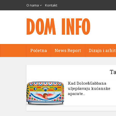
cort
O nama
Kontakt
ams
panel
Početna
News Report
Dizajn i arhi
panel
aketleri
Ta
Kad Dolce&Gabbana
uljepšavaju kućanske
aparate...
panel