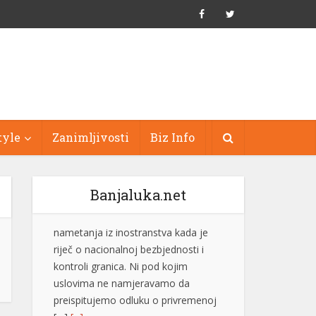
tyle
Zanimljivosti
Biz Info
Banjaluka.net
Inspektori otkrili ilegalnu sušaru, oko
1.000 pršuta biće uništeno
Inspektori Državnog
inspektorata Republike
Hrvatske otkrili su