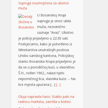
je policiji prijavljeno u 22:30 sati.
Podsjećamo, kako je potvrđeno iz
Ministarstva unutrašnjih poslova
Unsko-sanskog kantona, Policijskoj
stanici Bosanska Krupa prijavljeno je
da se u porodičnoj kući, u vlasništvu
Š.H., rođen 1962., nalazi tijelo
nepomičnog lica, vlasnika kuće. – Na
lice mjesta upućena […]
[...]
Oluja napravila haos: Stablo palo na
radnicu marketa, završila u bolnici
Tokom današnje oluje i kiše u
Leskovcu, mnoga stabla su pala na
javnim površinama, a jedno od njih
je povrijedilo radnicu obližnjeg
marketa na uglu Nikole Skobaljića i
Radničke ulice, potvrđeno je
Jugmedii u Hitnoj pomoći. Riječ je o