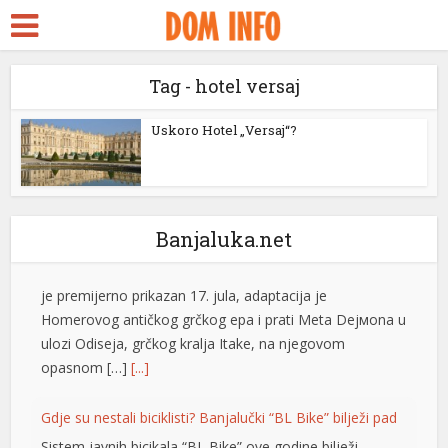
kara Escort
k ifşa
Tag - hotel versaj
bidy
Nolan ima novi rekord: “Odiseja” zaradila više od
milijardu dolara
ackstreams
Uskoro Hotel „Versaj“?
“Odiseja” je postala film sa najvećom zaradom u karijeri
reditelja Kristofera Nolana, ostvarivši više od milijardu
cklink panel
američkih dolara na svjetskim bioskopskim blagajnama
cklink panel
za manje od mjesec dana nakon premijere. Hit-film, koji
Banjaluka.net
je premijerno prikazan 17. jula, adaptacija je
klink paketleri
Homerovog antičkog grčkog epa i prati Meta Dejмona u
cklink
ulozi Odiseja, grčkog kralja Itake, na njegovom
opasnom […]
[...]
cklink
Gdje su nestali biciklisti? Banjalučki “BL Bike” bilježi pad
cklink
Sistem javnih bicikala “BL Bike” ove godine bilježi
cklink
znatno manje korištenje nego lani. Evidentirano svega
20 najmova Do sada je evidentirano svega 20 najmova,
cklink panel