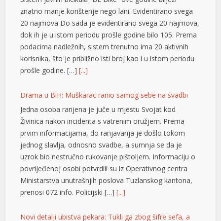
dok ih je u istom periodu prošle godine bilo 105. Prema
cklink panel
podacima nadležnih, sistem trenutno ima 20 aktivnih
korisnika, što je približno isti broj kao i u istom periodu
cklink panel
prošle godine. […]
[...]
cklink panel
Drama u BiH: Muškarac ranio samog sebe na svadbi
cklink panel
Jedna osoba ranjena je juče u mjestu Svojat kod
Živinica nakon incidenta s vatrenim oružjem. Prema
cklink panel
prvim informacijama, do ranjavanja je došlo tokom
cklink panel
jednog slavlja, odnosno svadbe, a sumnja se da je
uzrok bio nestručno rukovanje pištoljem. Informaciju o
cklink panel
povrijeđenoj osobi potvrdili su iz Operativnog centra
cklink panel
Ministarstva unutrašnjih poslova Tuzlanskog kantona,
prenosi 072 info. Policijski […]
[...]
cklink panel
Novi detalji ubistva pekara: Tukli ga zbog šifre sefa, a
cklink panel
policija ih pronašla u automobilu kupljenom njegovim
cklink panel
novcem