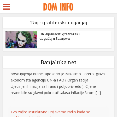
ara Escort
k Seks
Zašto bi hrana uskoro mogla naglo da poskupi
Ratovi u Iranu i Ukrajini i vremenski
Tag - grafiterski dogadjaj
idy
fenomen El Ninjo stvaraju “savršenu oluju”
ckstreams
visokih troškova i slabijih prinosa, koji su
Bh.-njemački grafiterski
događaj u Sarajevu
svijet doveli na prag novog talasa
klink panel
poskupljenja hrane, upozorio je Maksimo Torero, glavni
ekonomista agencije UN-a FAO ( Organizacija
klink panel
Ujedinjenih nacija za hranu i poljoprivredu ). Cijene
Banjaluka.net
klink paketleri
hrane bile su glavni pokretač talasa inflacije širom […]
[...]
klink
klink
Evo zašto instinktivno utišavamo radio kada se
parkiramo ili tražimo adresu
klink
Gotovo svaki vozač je bar jednom utišao radio kada je
pokušavao da pronađe adresu, uparkira automobil ili se
klink
probije kroz gust saobraćaj. Iako djeluje kao obična
klink panel
navika, naučnici kažu da je to prirodna reakcija mozga