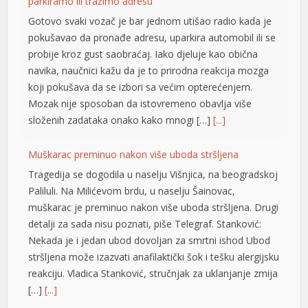
koji pokušava da se izbori sa većim opterećenjem.
klink panel
Mozak nije sposoban da istovremeno obavlja više
složenih zadataka onako kako mnogi […]
[...]
klink panel
klink panel
Muškarac preminuo nakon više uboda stršljena
klink panel
Tragedija se dogodila u naselju Višnjica, na beogradskoj
Paliluli. Na Milićevom brdu, u naselju Šainovac,
klink panel
muškarac je preminuo nakon više uboda stršljena. Drugi
detalji za sada nisu poznati, piše Telegraf. Stanković:
klink panel
Nekada je i jedan ubod dovoljan za smrtni ishod Ubod
klink panel
stršljena može izazvati anafilaktički šok i tešku alergijsku
reakciju. Vladica Stanković, stručnjak za uklanjanje zmija
klink panel
[…]
[...]
klink panel
Dramatično spasavanje na Hvaru: Žena se srušila i
klink panel
poplavila, helikopter izveo herojski manevar VIDEO
Obično ljetno kupanje u mjestu Zavala na hrvatskom
klink panel
otoku Hvaru u srijedu se pretvorilo u pravu dramu