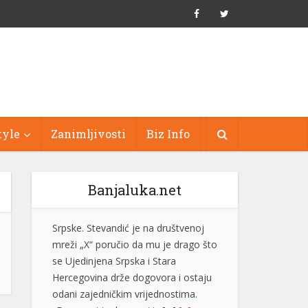
tyle
Zanimljivosti
Biz Info
Banjaluka.net
Bukte požari kod Konjica, postoji
opasnost od širenja prema kućama
Vatrogasne ekipe od četvrtka, 6.
augusta, gase požare koji su izbili na
tri lokacije uz željezničku prugu na