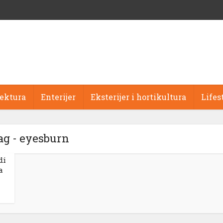
tektura
Enterijer
Eksterijer i hortikultura
Lifes
ag - eyesburn
di
a