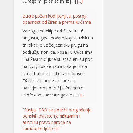
području Konjica. Požari u Ovčarima
i na Živašnici juče su stavljeni su pod
nadzor, dok se vatra koja je izbila
iznad Kanjine i dalje širi u pravcu
Džepske planine ali i prema
naseljenom području. Pripadnici
Profesionalne vatrogasne […]
[...]
”Rusija i SAD da podrže proglašenje
bonskih ovlaštenja ništavnim i
afirmišu pravo naroda na
samoopredjeljenje”
SAD i Rusija kao potpisnice
Dejtonskog mirovnog sporazuma
trebale bi da podrže proglašenje
ništavnim nelegitimnih bonskih
ovlaštenja i afirmaciju prava tri
konstitutivna naroda u BiH na
samoopredjeljenje. Smatraju to