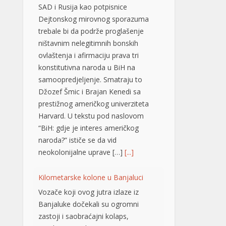
Džozef Šmic i Brajan Kenedi sa
prestižnog američkog univerziteta
Harvard. U tekstu pod naslovom
“BiH: gdje je interes američkog
naroda?” ističe se da vid
neokolonijalne uprave […]
[...]
Kilometarske kolone u Banjaluci
Vozače koji ovog jutra izlaze iz
Banjaluke dočekali su ogromni
zastoji i saobraćajni kolaps,
uzrokovani radovima i izmjenama
režima saobraćaja na Prijedorskoj
petlji. Zbog izvođenja radova na
ovoj frekventnoj dionici nastale su
kilometarske kolone, a saobraćaj se
odvija izuzetno usporeno, pa se
vozačima savjetuje izbjegavanje