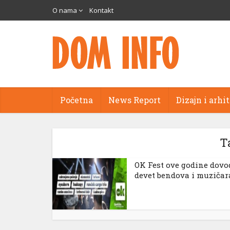
cort
O nama
Kontakt
ams
panel
Početna
News Report
Dizajn i arhi
panel
aketleri
T
OK Fest ove godine dovo
devet bendova i muzičar
panel