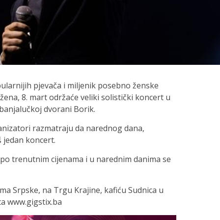
ularnijih pjevača i miljenik posebno ženske
na, 8. mart održaće veliki solistički koncert u
banjalučkoj dvorani Borik.
anizatori razmatraju da narednog dana,
 jedan koncert.
e po trenutnim cijenama i u narednim danima se
ma Srpske, na Trgu Krajine, kafiću Sudnica u
jta www.gigstix.ba