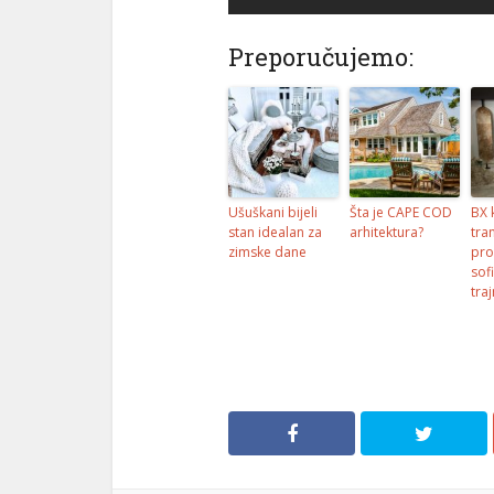
Preporučujemo:
Ušuškani bijeli
Šta je CAPE COD
BX 
stan idealan za
arhitektura?
tra
zimske dane
pro
sof
tra