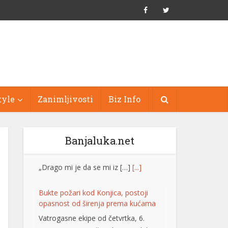
tyle
Zanimljivosti
Biz Info
Banjaluka.net
Bukte požari kod Konjica, postoji
opasnost od širenja prema kućama
Vatrogasne ekipe od četvrtka, 6.
augusta, gase požare koji su izbili na
tri lokacije uz željezničku prugu na