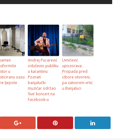
kamen
Andrej Pucarević
Umičević
nsformiše
oduševio publiku
upozorava:
stor u
u karantinu:
Propada pred
isticiranu oazu
Poznati
izbore otvoreni,
jne ljepote
banjalučki
pa zatvoreni vrtić
muzičar održao
u Banjaluci
‘live’ koncert na
Facebook-u