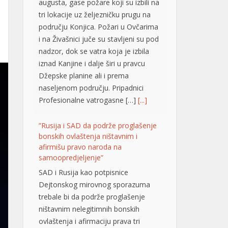
području Konjica. Požari u Ovčarima
i na Živašnici juče su stavljeni su pod
nadzor, dok se vatra koja je izbila
iznad Kanjine i dalje širi u pravcu
Džepske planine ali i prema
naseljenom području. Pripadnici
Profesionalne vatrogasne […]
[...]
”Rusija i SAD da podrže proglašenje
bonskih ovlaštenja ništavnim i
afirmišu pravo naroda na
samoopredjeljenje”
SAD i Rusija kao potpisnice
Dejtonskog mirovnog sporazuma
trebale bi da podrže proglašenje
ništavnim nelegitimnih bonskih
ovlaštenja i afirmaciju prava tri
konstitutivna naroda u BiH na
samoopredjeljenje. Smatraju to