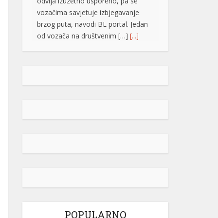
brzog puta, navodi BL portal. Jedan
od vozača na društvenim […]
[...]
Pripremite kišobrane: Nakon vrelog
dana stižu pljuskovi i grmljavina
Stanovnike Republike Srpske i Bosne
i Hercegovine danas očekuje još
jedan veoma topao ljetni dan, ali će
u poslijepodnevnim i večernjim
časovima u pojedinim krajevima
kišobrani ipak biti potrebni. Prije
podne preovladavaće pretežno
sunčano vrijeme, dok se sa
razvojem oblačnosti kasnije tokom
dana lokalno očekuju pljuskovi
praćeni grmljavinom. Duvaće slab do
umjeren vjetar sjevernog i […]
[...]
POPULARNO