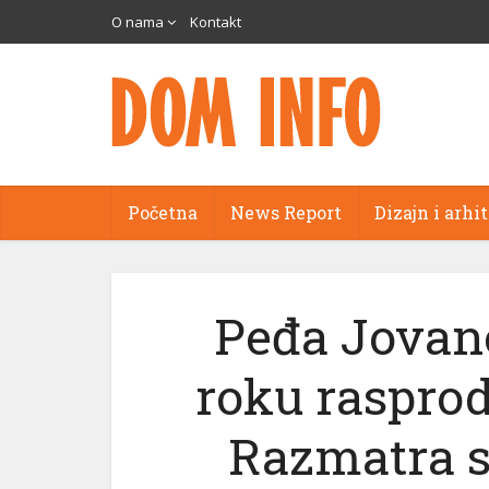
O nama
Kontakt
Početna
News Report
Dizajn i arhi
ri
Peđa Jovan
roku rasprod
Razmatra s