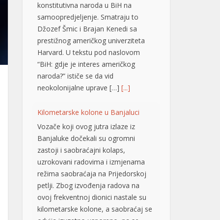
Džozef Šmic i Brajan Kenedi sa
prestižnog američkog univerziteta
Harvard. U tekstu pod naslovom
“BiH: gdje je interes američkog
naroda?” ističe se da vid
neokolonijalne uprave […]
[...]
Kilometarske kolone u Banjaluci
Vozače koji ovog jutra izlaze iz
Banjaluke dočekali su ogromni
zastoji i saobraćajni kolaps,
uzrokovani radovima i izmjenama
režima saobraćaja na Prijedorskoj
petlji. Zbog izvođenja radova na
ovoj frekventnoj dionici nastale su
kilometarske kolone, a saobraćaj se
odvija izuzetno usporeno, pa se
vozačima savjetuje izbjegavanje