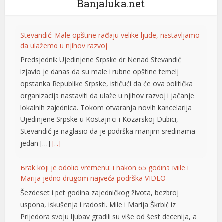
Banjaluka.net
Stevandić: Male opštine rađaju velike ljude, nastavljamo
da ulažemo u njihov razvoj
Predsjednik Ujedinjene Srpske dr Nenad Stevandić
izjavio je danas da su male i rubne opštine temelj
opstanka Republike Srpske, ističući da će ova politička
organizacija nastaviti da ulaže u njihov razvoj i jačanje
lokalnih zajednica. Tokom otvaranja novih kancelarija
Ujedinjene Srpske u Kostajnici i Kozarskoj Dubici,
Stevandić je naglasio da je podrška manjim sredinama
jedan […]
[...]
Brak koji je odolio vremenu: I nakon 65 godina Mile i
Marija jedno drugom najveća podrška VIDEO
Šezdeset i pet godina zajedničkog života, bezbroj
uspona, iskušenja i radosti. Mile i Marija Škrbić iz
Prijedora svoju ljubav gradili su više od šest decenija, a