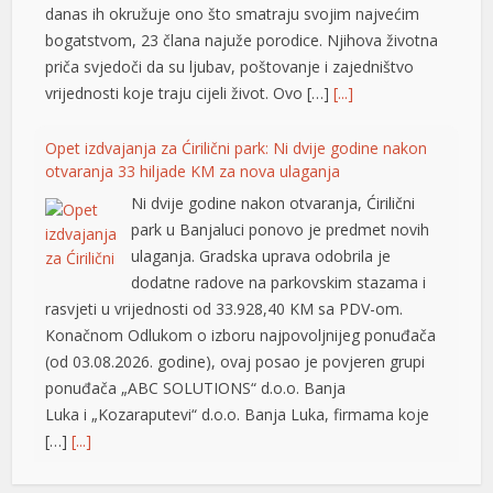
danas ih okružuje ono što smatraju svojim najvećim
bogatstvom, 23 člana najuže porodice. Njihova životna
priča svjedoči da su ljubav, poštovanje i zajedništvo
vrijednosti koje traju cijeli život. Ovo […]
[...]
Opet izdvajanja za Ćirilični park: Ni dvije godine nakon
otvaranja 33 hiljade KM za nova ulaganja
Ni dvije godine nakon otvaranja, Ćirilični
park u Banjaluci ponovo je predmet novih
ulaganja. Gradska uprava odobrila je
dodatne radove na parkovskim stazama i
rasvjeti u vrijednosti od 33.928,40 KM sa PDV-om.
Konačnom Odlukom o izboru najpovoljnijeg ponuđača
(od 03.08.2026. godine), ovaj posao je povjeren grupi
ponuđača „ABC SOLUTIONS“ d.o.o. Banja
Luka i „Kozaraputevi“ d.o.o. Banja Luka, firmama koje
[…]
[...]
riş