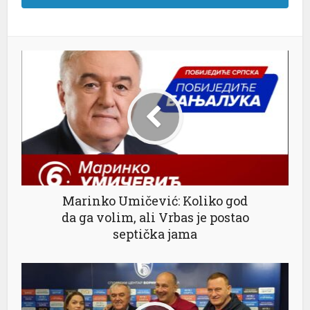
l
Marinko Umičević: Koliko god
da ga volim, ali Vrbas je postao
septička jama