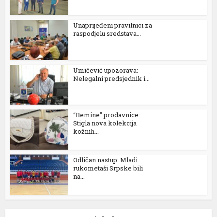
Unaprijeđeni pravilnici za
raspodjelu sredstava...
Umičević upozorava:
Nelegalni predsjednik i...
“Bemine” prodavnice:
Stigla nova kolekcija
kožnih...
Odličan nastup: Mladi
rukometaši Srpske bili
na...
l