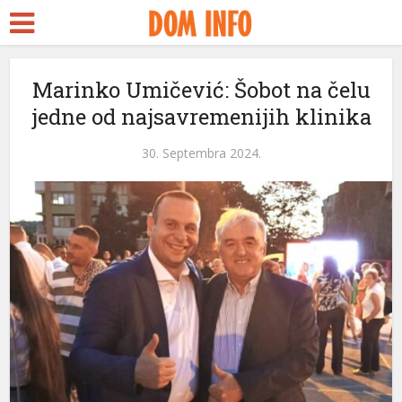
Marinko Umičević: Šobot na čelu
jedne od najsavremenijih klinika
30. Septembra 2024.
ri