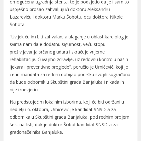
omogućena ugradnja stenta, te je podsjetio da je i sam to
uspješno prošao zahvaljujući doktoru Aleksandru
Lazareviću i doktoru Marku Šobotu, ocu doktora Nikole
Šobota.
“Uvijek ću im biti zahvalan, a ulaganje u oblast kardiologije
svima nam daje dodatnu sigurnost, veću stopu
preživljavanja srčanog udara i skraćuje vrijeme
rehabilitacije. Čuvajmo zdravlje, uz redovnu kontrolu naših
ljekara i preventivne preglede”, poručio je Umičević, koji je
četiri mandata za redom dobijao podršku svojih sugrađana
da bude odbornik u Skupštini grada Banjaluka i nikada ih
nije iznevjerio.
Na predstojećim lokalnim izborima, koji će biti održani u
nedjelju-6. oktobra, Umičević je kandidat SNSD-a za
odbornika u Skupštini grada Banjaluka, pod rednim brojem
šest na listi, dok je doktor Šobot kandidat SNSD-a za
gradonačelnika Banjaluke.