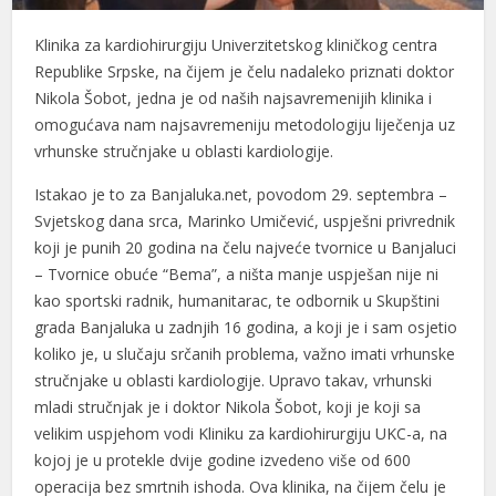
Klinika za kardiohirurgiju Univerzitetskog kliničkog centra
Republike Srpske, na čijem je čelu nadaleko priznati doktor
Nikola Šobot, jedna je od naših najsavremenijih klinika i
omogućava nam najsavremeniju metodologiju liječenja uz
vrhunske stručnjake u oblasti kardiologije.
Istakao je to za Banjaluka.net, povodom 29. septembra –
Svjetskog dana srca, Marinko Umičević, uspješni privrednik
koji je punih 20 godina na čelu najveće tvornice u Banjaluci
– Tvornice obuće “Bema”, a ništa manje uspješan nije ni
kao sportski radnik, humanitarac, te odbornik u Skupštini
grada Banjaluka u zadnjih 16 godina, a koji je i sam osjetio
koliko je, u slučaju srčanih problema, važno imati vrhunske
stručnjake u oblasti kardiologije. Upravo takav, vrhunski
mladi stručnjak je i doktor Nikola Šobot, koji je koji sa
velikim uspjehom vodi Kliniku za kardiohirurgiju UKC-a, na
kojoj je u protekle dvije godine izvedeno više od 600
operacija bez smrtnih ishoda. Ova klinika, na čijem čelu je