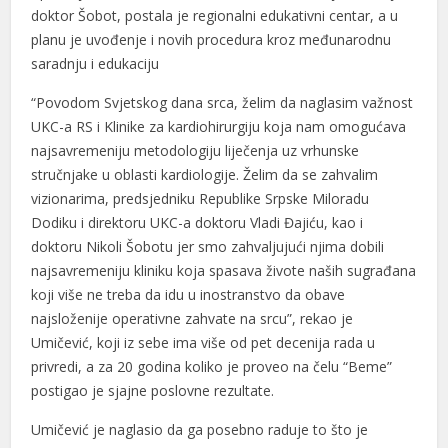
doktor Šobot, postala je regionalni edukativni centar, a u
planu je uvođenje i novih procedura kroz međunarodnu
saradnju i edukaciju
“Povodom Svjetskog dana srca, želim da naglasim važnost
UKC-a RS i Klinike za kardiohirurgiju koja nam omogućava
najsavremeniju metodologiju liječenja uz vrhunske
stručnjake u oblasti kardiologije. Želim da se zahvalim
vizionarima, predsjedniku Republike Srpske Miloradu
l
Dodiku i direktoru UKC-a doktoru Vladi Đajiću, kao i
l
doktoru Nikoli Šobotu jer smo zahvaljujući njima dobili
najsavremeniju kliniku koja spasava živote naših sugrađana
koji više ne treba da idu u inostranstvo da obave
najsloženije operativne zahvate na srcu”, rekao je
Umičević, koji iz sebe ima više od pet decenija rada u
privredi, a za 20 godina koliko je proveo na čelu “Beme”
postigao je sjajne poslovne rezultate.
Umičević je naglasio da ga posebno raduje to što je