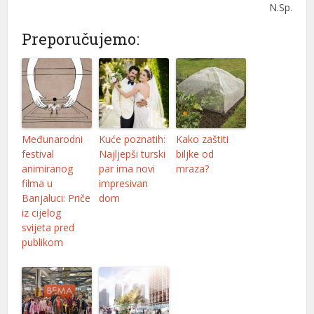
N.Sp.
Preporučujemo:
Međunarodni
Kuće poznatih:
Kako zaštiti
festival
Najljepši turski
biljke od
animiranog
par ima novi
mraza?
filma u
impresivan
Banjaluci: Priče
dom
iz cijelog
svijeta pred
publikom